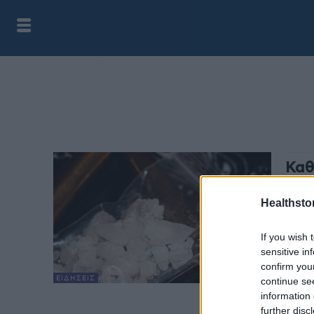
Καθ
ναρ
Ευρ
Healthstor
health
If you wish 
Νέα ν
sensitive in
νοθευ
confirm you
στην 
ΕΙΔΉΣΕΙΣ
continue se
information 
further disc