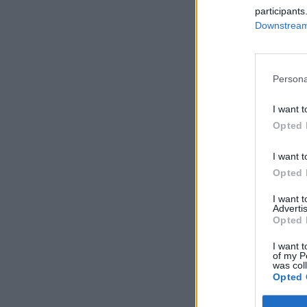
participants
Downstream 
Persona
I want t
Opted 
I want t
Opted 
I want 
Advertis
Opted 
I want t
of my P
was col
Opted 