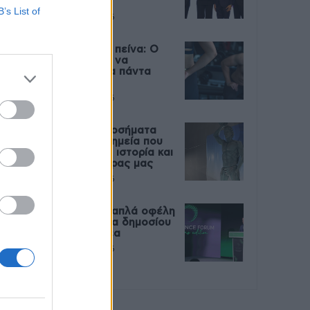
Live
B’s List of
27 Φεβρουαρίου 2026
Μεταπροπονητική πείνα: Ο
λόγος που θέλεις να
καταβροχθίσεις τα πάντα
μετά την άσκηση
27 Φεβρουαρίου 2026
Ωρίων – Σπάνια νοσήματα
συνδέονται με μνημεία που
διαμόρφωσαν την ιστορία και
το πνεύμα της χώρας μας
27 Φεβρουαρίου 2026
Γεωργιάδης: Πολλαπλά οφέλη
από τη συνεργασία δημοσίου
και ιδιωτικού τομέα
27 Φεβρουαρίου 2026