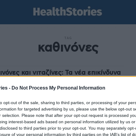
TAG
καθινόνες
ινόνες και νιταζίνες: Τα νέα επικίνδυνα
κωτικά που κερδίζουν έδαφος στην
ώπη
ies -
Do Not Process My Personal Information
stories
-
5 Ιουνίου 2025
to opt-out of the sale, sharing to third parties, or processing of your per
αρκωτικά, όπως οι καθινόνες, οι νιταζίνες αλλά και η
formation for targeted advertising by us, please use the below opt-out s
μένη κάνναβη, έχουν προκαλέσει ραγδαίες μεταβολές
r selection. Please note that after your opt-out request is processed y
αγορά των ναρκωτικών και κατά συνέπεια νέους...
eing interest-based ads based on personal information utilized by us or
disclosed to third parties prior to your opt-out. You may separately opt-
losure of your personal information by third parties on the IAB’s list of