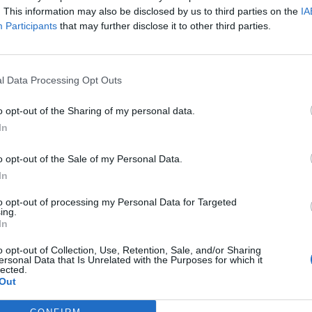
βεβλημένων με τον ΕΟΠΥΥ γιατρών,
. This information may also be disclosed by us to third parties on the
IA
 ο Ι.Σ. Πειραιά
Participants
that may further disclose it to other third parties.
stories
-
28 Ιουλίου 2025
ρμογή στη σημερινή κοινωνική πραγματικότητα και
η της αποζημίωσης των δέκα ευρώ που ισχύει για τους
l Data Processing Opt Outs
βλημένους με τον ΕΟΠΥΥ ιατρούς ζητεί με επιστολή...
o opt-out of the Sharing of my personal data.
 θα βρείτε τους γιατρούς της γειτονιάς
In
Αθήνα και Πειραιά για την
ιμετώπιση κρούσματος κορωνοϊού
o opt-out of the Sale of my Personal Data.
stories
-
13 Ιανουαρίου 2022
In
α βρείτε τους γιατρούς της γειτονιάς σε Αθήνα και
to opt-out of processing my Personal Data for Targeted
ιά για την αντιμετώπιση κρούσματος κορωνοϊού.
ing.
ησε σήμερα 13 Ιανουαρίου, η λειτουργία του Δικτύου
In
βάθμιας...
o opt-out of Collection, Use, Retention, Sale, and/or Sharing
ersonal Data that Is Unrelated with the Purposes for which it
lected.
Out