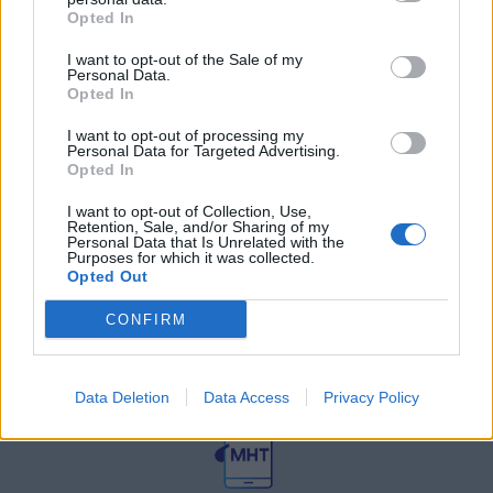
27 Φεβρουαρίου 2026
Opted In
I want to opt-out of the Sale of my
Personal Data.
Γεωργιάδης: Πολλαπλά οφέλη από
τη συνεργασία δημοσίου και
Opted In
ιδιωτικού τομέα
I want to opt-out of processing my
27 Φεβρουαρίου 2026
Personal Data for Targeted Advertising.
Opted In
I want to opt-out of Collection, Use,
Retention, Sale, and/or Sharing of my
Personal Data that Is Unrelated with the
Purposes for which it was collected.
Opted Out
CONFIRM
© HealthStories - All rights reserved.
Data Deletion
Data Access
Privacy Policy