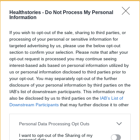
9 πράγματα που δεν πρέπει να
λέτε σε έναν επισκέπτη
Healthstories -
Do Not Process My Personal
27 Φεβρουαρίου 2026
Information
If you wish to opt-out of the sale, sharing to third parties, or
processing of your personal or sensitive information for
Πάνω από 100 μωρά έχουν
targeted advertising by us, please use the below opt-out
γεννηθεί μέσω εξωσωματικής, με
την υποστήριξη της Be-Live
section to confirm your selection. Please note that after your
opt-out request is processed you may continue seeing
27 Φεβρουαρίου 2026
interest-based ads based on personal information utilized by
us or personal information disclosed to third parties prior to
your opt-out. You may separately opt-out of the further
Μεταπροπονητική πείνα: Ο λόγος
disclosure of your personal information by third parties on the
που θέλεις να καταβροχθίσεις τα
IAB’s list of downstream participants. This information may
πάντα μετά την άσκηση
also be disclosed by us to third parties on the
IAB’s List of
27 Φεβρουαρίου 2026
Downstream Participants
that may further disclose it to other
third parties.
Ωρίων – Σπάνια νοσήματα
Personal Data Processing Opt Outs
συνδέονται με μνημεία που
διαμόρφωσαν την ιστορία και το
I want to opt-out of the Sharing of my
πνεύμα της χώρας μας
personal data.