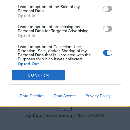
Γεωργιάδης: Πολλαπλά οφέλη από
I want to opt-out of the Sale of my
τη συνεργασία δημοσίου και
Personal Data.
ιδιωτικού τομέα
Opted In
27 Φεβρουαρίου 2026
I want to opt-out of processing my
Personal Data for Targeted Advertising.
Opted In
I want to opt-out of Collection, Use,
Retention, Sale, and/or Sharing of my
Personal Data that Is Unrelated with the
Purposes for which it was collected.
Opted Out
CONFIRM
© HealthStories - All rights reserved.
Data Deletion
Data Access
Privacy Policy
Αριθμός Πιστοποίησης Μ.Η.Τ.242013