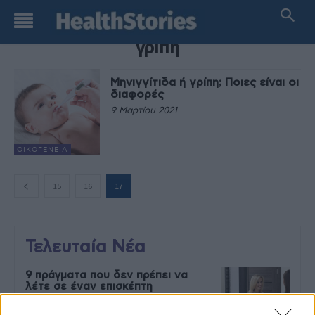
TAG
γρίπη
Μηνιγγίτιδα ή γρίπη; Ποιες είναι οι
διαφορές
9 Μαρτίου 2021
ΟΙΚΟΓΈΝΕΙΑ
15
16
17
Τελευταία Νέα
9 πράγματα που δεν πρέπει να
λέτε σε έναν επισκέπτη
27 Φεβρουαρίου 2026