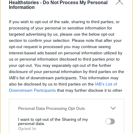
Healthstories -
Do Not Process My Personal
Information
Πάνω από 100 μωρά έχουν
If you wish to opt-out of the sale, sharing to third parties, or
γεννηθεί μέσω εξωσωματικής, με
processing of your personal or sensitive information for
την υποστήριξη της Be-Live
targeted advertising by us, please use the below opt-out
27 Φεβρουαρίου 2026
section to confirm your selection. Please note that after your
opt-out request is processed you may continue seeing
interest-based ads based on personal information utilized by
us or personal information disclosed to third parties prior to
Μεταπροπονητική πείνα: Ο λόγος
που θέλεις να καταβροχθίσεις τα
your opt-out. You may separately opt-out of the further
πάντα μετά την άσκηση
disclosure of your personal information by third parties on the
27 Φεβρουαρίου 2026
IAB’s list of downstream participants. This information may
also be disclosed by us to third parties on the
IAB’s List of
Downstream Participants
that may further disclose it to other
third parties.
Ωρίων – Σπάνια νοσήματα
συνδέονται με μνημεία που
διαμόρφωσαν την ιστορία και το
Personal Data Processing Opt Outs
πνεύμα της χώρας μας
27 Φεβρουαρίου 2026
I want to opt-out of the Sharing of my
personal data.
Opted In