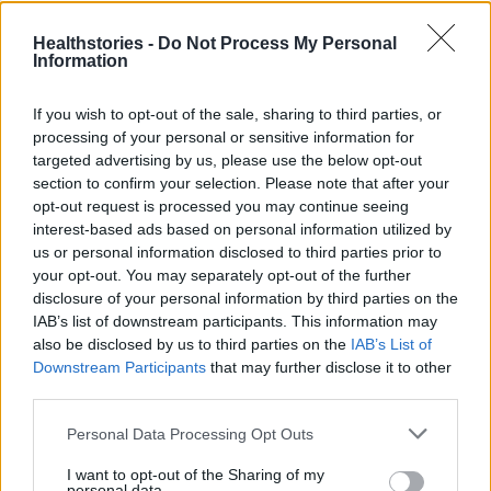
9 πράγματα που δεν πρέπει να
λέτε σε έναν επισκέπτη
Healthstories -
Do Not Process My Personal
27 Φεβρουαρίου 2026
Information
If you wish to opt-out of the sale, sharing to third parties, or
processing of your personal or sensitive information for
Πάνω από 100 μωρά έχουν
targeted advertising by us, please use the below opt-out
γεννηθεί μέσω εξωσωματικής, με
την υποστήριξη της Be-Live
section to confirm your selection. Please note that after your
opt-out request is processed you may continue seeing
27 Φεβρουαρίου 2026
interest-based ads based on personal information utilized by
us or personal information disclosed to third parties prior to
your opt-out. You may separately opt-out of the further
Μεταπροπονητική πείνα: Ο λόγος
disclosure of your personal information by third parties on the
που θέλεις να καταβροχθίσεις τα
IAB’s list of downstream participants. This information may
πάντα μετά την άσκηση
also be disclosed by us to third parties on the
IAB’s List of
27 Φεβρουαρίου 2026
Downstream Participants
that may further disclose it to other
third parties.
Ωρίων – Σπάνια νοσήματα
Personal Data Processing Opt Outs
συνδέονται με μνημεία που
διαμόρφωσαν την ιστορία και το
I want to opt-out of the Sharing of my
πνεύμα της χώρας μας
personal data.