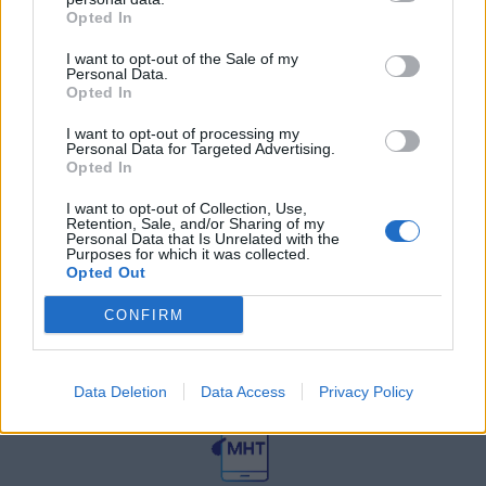
27 Φεβρουαρίου 2026
Opted In
I want to opt-out of the Sale of my
Personal Data.
Γεωργιάδης: Πολλαπλά οφέλη από
τη συνεργασία δημοσίου και
Opted In
ιδιωτικού τομέα
I want to opt-out of processing my
27 Φεβρουαρίου 2026
Personal Data for Targeted Advertising.
Opted In
I want to opt-out of Collection, Use,
Retention, Sale, and/or Sharing of my
Personal Data that Is Unrelated with the
Purposes for which it was collected.
Opted Out
CONFIRM
© HealthStories - All rights reserved.
Data Deletion
Data Access
Privacy Policy