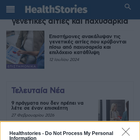
TAG
γενετικές αιτίες και παχυσαρκία
Επιστήμονες ανακάλυψαν τις
γενετικές αιτίες που κρύβονται
πίσω από παχυσαρκία και
επιλόχειο κατάθλιψη
12 Ιουλίου 2024
EΠΙΣΤΗΜΟΝΙΚΆ
Τελευταία Νέα
9 πράγματα που δεν πρέπει να
λέτε σε έναν επισκέπτη
27 Φεβρουαρίου 2026
Healthstories -
Do Not Process My Personal
Information