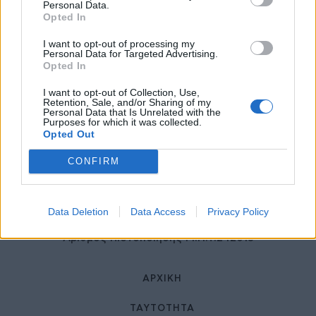
27 Φεβρουαρίου 2026
Personal Data.
Opted In
I want to opt-out of processing my
Personal Data for Targeted Advertising.
Opted In
I want to opt-out of Collection, Use,
Retention, Sale, and/or Sharing of my
Personal Data that Is Unrelated with the
Purposes for which it was collected.
Opted Out
© HealthStories - All rights reserved.
CONFIRM
Data Deletion
Data Access
Privacy Policy
Αριθμός Πιστοποίησης Μ.Η.Τ.242013
ΑΡΧΙΚΉ
ΤΑΥΤΌΤΗΤΑ