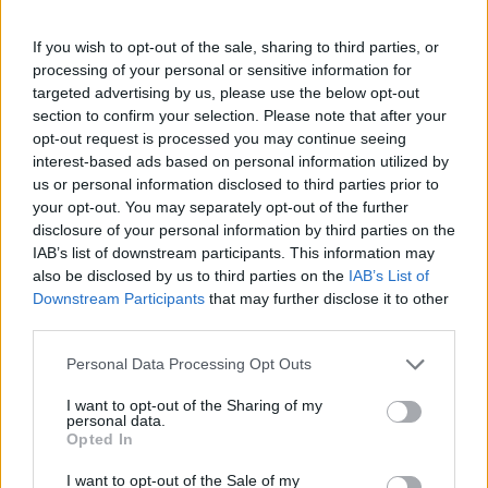
Πάνω από 100 μωρά έχουν
γεννηθεί μέσω εξωσωματικής, με
If you wish to opt-out of the sale, sharing to third parties, or
την υποστήριξη της Be-Live
processing of your personal or sensitive information for
27 Φεβρουαρίου 2026
targeted advertising by us, please use the below opt-out
section to confirm your selection. Please note that after your
opt-out request is processed you may continue seeing
Μεταπροπονητική πείνα: Ο λόγος
interest-based ads based on personal information utilized by
που θέλεις να καταβροχθίσεις τα
us or personal information disclosed to third parties prior to
πάντα μετά την άσκηση
your opt-out. You may separately opt-out of the further
27 Φεβρουαρίου 2026
disclosure of your personal information by third parties on the
IAB’s list of downstream participants. This information may
also be disclosed by us to third parties on the
IAB’s List of
Ωρίων – Σπάνια νοσήματα
Downstream Participants
that may further disclose it to other
συνδέονται με μνημεία που
third parties.
διαμόρφωσαν την ιστορία και το
πνεύμα της χώρας μας
Personal Data Processing Opt Outs
27 Φεβρουαρίου 2026
I want to opt-out of the Sharing of my
personal data.
Γεωργιάδης: Πολλαπλά οφέλη από
Opted In
τη συνεργασία δημοσίου και
ιδιωτικού τομέα
I want to opt-out of the Sale of my