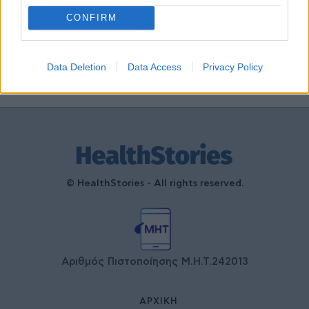
τη συνεργασία δημοσίου και
ιδιωτικού τομέα
CONFIRM
27 Φεβρουαρίου 2026
Data Deletion
Data Access
Privacy Policy
© HealthStories - All rights reserved.
Αριθμός Πιστοποίησης Μ.Η.Τ.242013
ΑΡΧΙΚΉ