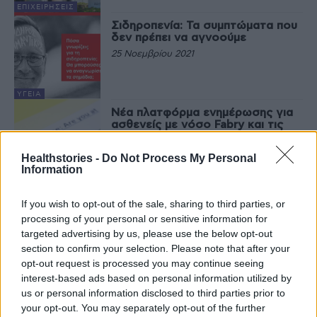
ΕΠΙΧΕΙΡΉΣΕΙΣ
Σιδηροπενία: Τα συμπτώματα που
δεν πρέπει να αγνοούμε
25 Νοεμβρίου 2021
ΥΓΕΊΑ
Νέα πλατφόρμα ενημέρωσης για
ασθενείς με νόσο Fabry και τις
οικογένειές τους
28 Φεβρουαρίου 2021
Healthstories -
Do Not Process My Personal
Information
EΠΙΣΤΗΜΟΝΙΚΆ
If you wish to opt-out of the sale, sharing to third parties, or
processing of your personal or sensitive information for
Τελευταία Νέα
targeted advertising by us, please use the below opt-out
section to confirm your selection. Please note that after your
opt-out request is processed you may continue seeing
9 πράγματα που δεν πρέπει να
λέτε σε έναν επισκέπτη
interest-based ads based on personal information utilized by
27 Φεβρουαρίου 2026
us or personal information disclosed to third parties prior to
your opt-out. You may separately opt-out of the further