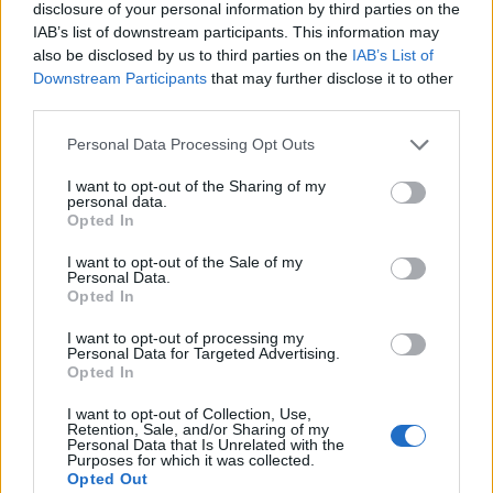
disclosure of your personal information by third parties on the
IAB’s list of downstream participants. This information may
also be disclosed by us to third parties on the
IAB’s List of
Πάνω από 100 μωρά έχουν
γεννηθεί μέσω εξωσωματικής, με
Downstream Participants
that may further disclose it to other
την υποστήριξη της Be-Live
third parties.
27 Φεβρουαρίου 2026
Personal Data Processing Opt Outs
I want to opt-out of the Sharing of my
Μεταπροπονητική πείνα: Ο λόγος
personal data.
που θέλεις να καταβροχθίσεις τα
Opted In
πάντα μετά την άσκηση
27 Φεβρουαρίου 2026
I want to opt-out of the Sale of my
Personal Data.
Opted In
I want to opt-out of processing my
Ωρίων – Σπάνια νοσήματα
Personal Data for Targeted Advertising.
συνδέονται με μνημεία που
Opted In
διαμόρφωσαν την ιστορία και το
πνεύμα της χώρας μας
I want to opt-out of Collection, Use,
27 Φεβρουαρίου 2026
Retention, Sale, and/or Sharing of my
Personal Data that Is Unrelated with the
Purposes for which it was collected.
Opted Out
Γεωργιάδης: Πολλαπλά οφέλη από