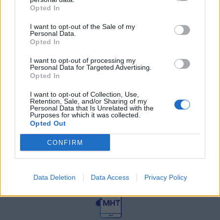
27 Φεβρουαρίου 2026
Opted In
I want to opt-out of the Sale of my
Personal Data.
Γεωργιάδης: Πολλαπλά οφέλη από
τη συνεργασία δημοσίου και
Opted In
ιδιωτικού τομέα
I want to opt-out of processing my
27 Φεβρουαρίου 2026
Personal Data for Targeted Advertising.
Opted In
I want to opt-out of Collection, Use,
Retention, Sale, and/or Sharing of my
Personal Data that Is Unrelated with the
Purposes for which it was collected.
Opted Out
CONFIRM
© HealthStories - All rights reserved.
Data Deletion
Data Access
Privacy Policy