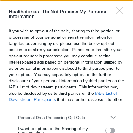
9 πράγματα που δεν πρέπει να
λέτε σε έναν επισκέπτη
Healthstories -
Do Not Process My Personal
27 Φεβρουαρίου 2026
Information
If you wish to opt-out of the sale, sharing to third parties, or
processing of your personal or sensitive information for
Πάνω από 100 μωρά έχουν
targeted advertising by us, please use the below opt-out
γεννηθεί μέσω εξωσωματικής, με
την υποστήριξη της Be-Live
section to confirm your selection. Please note that after your
opt-out request is processed you may continue seeing
27 Φεβρουαρίου 2026
interest-based ads based on personal information utilized by
us or personal information disclosed to third parties prior to
your opt-out. You may separately opt-out of the further
Μεταπροπονητική πείνα: Ο λόγος
disclosure of your personal information by third parties on the
που θέλεις να καταβροχθίσεις τα
IAB’s list of downstream participants. This information may
πάντα μετά την άσκηση
also be disclosed by us to third parties on the
IAB’s List of
27 Φεβρουαρίου 2026
Downstream Participants
that may further disclose it to other
third parties.
Ωρίων – Σπάνια νοσήματα
Personal Data Processing Opt Outs
συνδέονται με μνημεία που
διαμόρφωσαν την ιστορία και το
I want to opt-out of the Sharing of my
πνεύμα της χώρας μας
personal data.