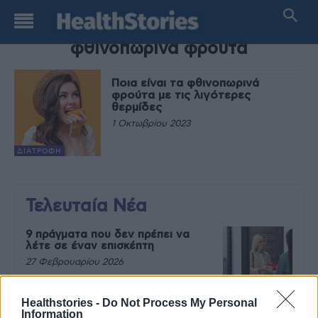
TAG
φθινοπωρινά φρούτα
Ποια είναι τα φθινοπωρινά
φρούτα με τις λιγότερες
θερμίδες
1 Οκτωβρίου 2023
ΔΙΑΤΡΟΦΉ
Τελευταία Νέα
9 πράγματα που δεν πρέπει να
λέτε σε έναν επισκέπτη
27 Φεβρουαρίου 2026
Healthstories -
Do Not Process My Personal
Information