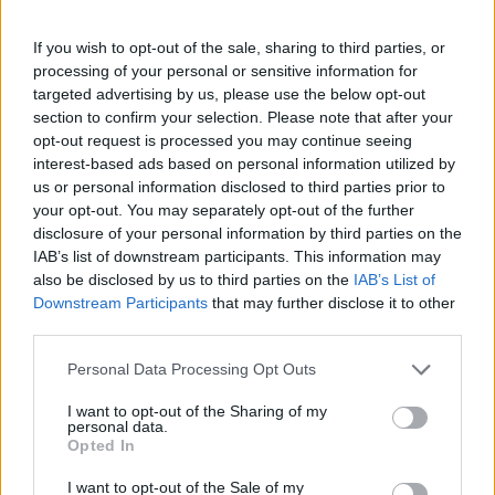
Πάνω από 100 μωρά έχουν
γεννηθεί μέσω εξωσωματικής, με
If you wish to opt-out of the sale, sharing to third parties, or
την υποστήριξη της Be-Live
processing of your personal or sensitive information for
27 Φεβρουαρίου 2026
targeted advertising by us, please use the below opt-out
section to confirm your selection. Please note that after your
opt-out request is processed you may continue seeing
Μεταπροπονητική πείνα: Ο λόγος
interest-based ads based on personal information utilized by
που θέλεις να καταβροχθίσεις τα
us or personal information disclosed to third parties prior to
πάντα μετά την άσκηση
your opt-out. You may separately opt-out of the further
27 Φεβρουαρίου 2026
disclosure of your personal information by third parties on the
IAB’s list of downstream participants. This information may
also be disclosed by us to third parties on the
IAB’s List of
Ωρίων – Σπάνια νοσήματα
Downstream Participants
that may further disclose it to other
συνδέονται με μνημεία που
third parties.
διαμόρφωσαν την ιστορία και το
πνεύμα της χώρας μας
Personal Data Processing Opt Outs
27 Φεβρουαρίου 2026
I want to opt-out of the Sharing of my
personal data.
Γεωργιάδης: Πολλαπλά οφέλη από
Opted In
τη συνεργασία δημοσίου και
ιδιωτικού τομέα
I want to opt-out of the Sale of my