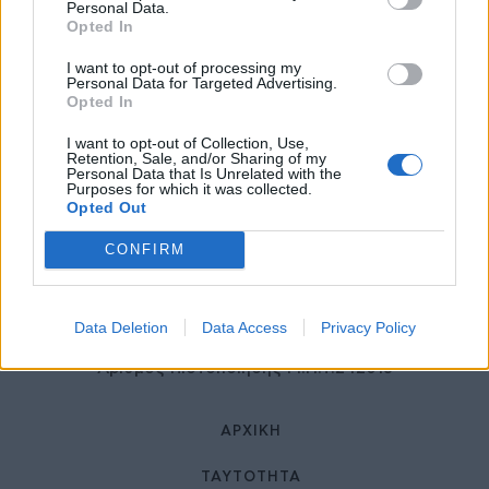
27 Φεβρουαρίου 2026
Personal Data.
Opted In
I want to opt-out of processing my
Personal Data for Targeted Advertising.
Opted In
I want to opt-out of Collection, Use,
Retention, Sale, and/or Sharing of my
Personal Data that Is Unrelated with the
Purposes for which it was collected.
Opted Out
© HealthStories - All rights reserved.
CONFIRM
Data Deletion
Data Access
Privacy Policy
Αριθμός Πιστοποίησης Μ.Η.Τ.242013
ΑΡΧΙΚΉ
ΤΑΥΤΌΤΗΤΑ