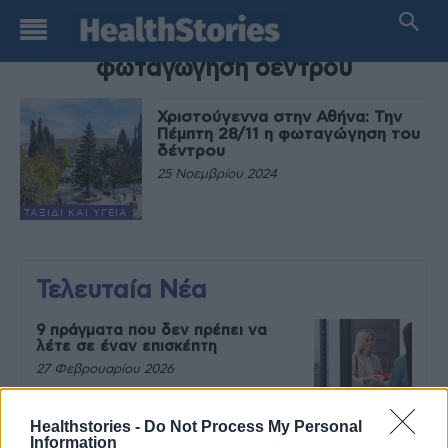
TAG
φωταγώγηση δέντρου
Χριστούγεννα στην Αθήνα: Την
Πέμπτη 28/11 η φωταγώγηση του
δέντρου
25 Νοεμβρίου 2024
ΤΑΞΊΔΙ ΚΑΙ ΥΓΕΊΑ
Τελευταία Νέα
9 πράγματα που δεν πρέπει να
λέτε σε έναν επισκέπτη
27 Φεβρουαρίου 2026
Healthstories -
Do Not Process My Personal
Information