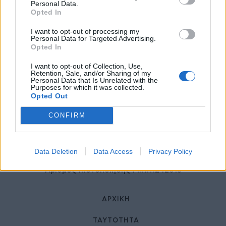
27 Φεβρουαρίου 2026
Personal Data.
Opted In
I want to opt-out of processing my
Personal Data for Targeted Advertising.
Opted In
I want to opt-out of Collection, Use,
Retention, Sale, and/or Sharing of my
Personal Data that Is Unrelated with the
Purposes for which it was collected.
Opted Out
© HealthStories - All rights reserved.
CONFIRM
Data Deletion
Data Access
Privacy Policy
Αριθμός Πιστοποίησης Μ.Η.Τ.242013
ΑΡΧΙΚΉ
ΤΑΥΤΌΤΗΤΑ