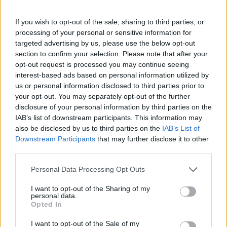
Πάνω από 100 μωρά έχουν
γεννηθεί μέσω εξωσωματικής, με
If you wish to opt-out of the sale, sharing to third parties, or
την υποστήριξη της Be-Live
processing of your personal or sensitive information for
27 Φεβρουαρίου 2026
targeted advertising by us, please use the below opt-out
section to confirm your selection. Please note that after your
opt-out request is processed you may continue seeing
Μεταπροπονητική πείνα: Ο λόγος
interest-based ads based on personal information utilized by
που θέλεις να καταβροχθίσεις τα
us or personal information disclosed to third parties prior to
πάντα μετά την άσκηση
your opt-out. You may separately opt-out of the further
27 Φεβρουαρίου 2026
disclosure of your personal information by third parties on the
IAB’s list of downstream participants. This information may
also be disclosed by us to third parties on the
IAB’s List of
Ωρίων – Σπάνια νοσήματα
Downstream Participants
that may further disclose it to other
συνδέονται με μνημεία που
third parties.
διαμόρφωσαν την ιστορία και το
πνεύμα της χώρας μας
Personal Data Processing Opt Outs
27 Φεβρουαρίου 2026
I want to opt-out of the Sharing of my
personal data.
Γεωργιάδης: Πολλαπλά οφέλη από
Opted In
τη συνεργασία δημοσίου και
ιδιωτικού τομέα
I want to opt-out of the Sale of my