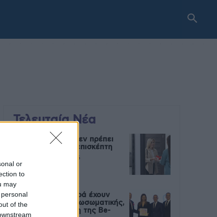
Τελευταία Νέα
9 πράγματα που δεν πρέπει
να λέτε σε έναν επισκέπτη
27 Φεβρουαρίου 2026
sonal or
ection to
ou may
 personal
Πάνω από 100 μωρά έχουν
γεννηθεί μέσω εξωσωματικής,
out of the
με την υποστήριξη της Be-
 downstream