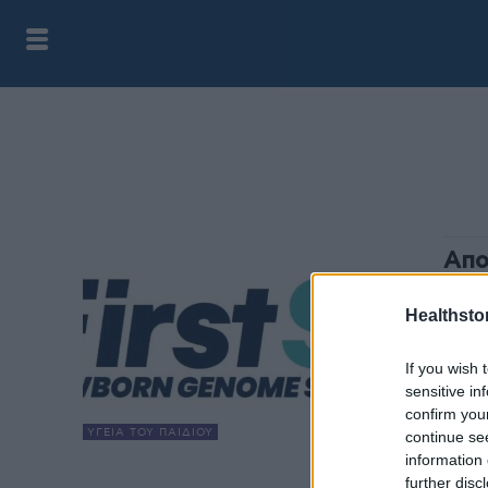
Απο
πρό
Healthstor
HS Te
To Fi
If you wish 
Σύμβα
sensitive in
επιστ
confirm you
ΥΓΕΊΑ ΤΟΥ ΠΑΙΔΙΟΎ
continue se
information 
further disc