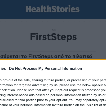
TAG
FirstSteps
σύρεται το FirstSteps από το πιλοτικό
γραμμα γενετικού ελέγχου νεογνών
ies -
Do Not Process My Personal Information
am
-
12 Ιουνίου 2025
rstSteps ανακοινώνει την κοινή συναινέσει λύση της
to opt-out of the sale, sharing to third parties, or processing of your per
σής του με το Υπουργείο Υγείας, που είχε στόχο την
formation for targeted advertising by us, please use the below opt-out s
ημονική και τεχνική υποστήριξη του Δημοσίου...
r selection. Please note that after your opt-out request is processed y
eing interest-based ads based on personal information utilized by us or
disclosed to third parties prior to your opt-out. You may separately opt-
losure of your personal information by third parties on the IAB’s list of