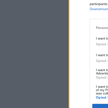
participants
Downstream 
Persona
I want t
Opted 
I want t
Opted 
I want 
Advertis
Opted 
I want t
of my P
was col
Opted 