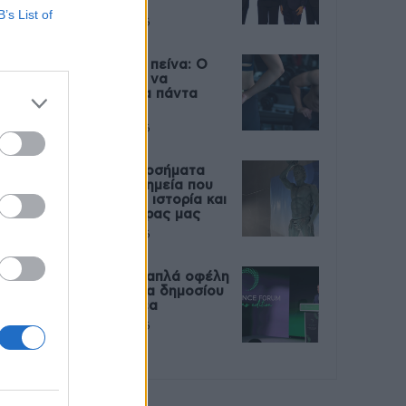
Live
B’s List of
27 Φεβρουαρίου 2026
Μεταπροπονητική πείνα: Ο
λόγος που θέλεις να
καταβροχθίσεις τα πάντα
μετά την άσκηση
27 Φεβρουαρίου 2026
Ωρίων – Σπάνια νοσήματα
συνδέονται με μνημεία που
διαμόρφωσαν την ιστορία και
το πνεύμα της χώρας μας
27 Φεβρουαρίου 2026
Γεωργιάδης: Πολλαπλά οφέλη
από τη συνεργασία δημοσίου
και ιδιωτικού τομέα
27 Φεβρουαρίου 2026