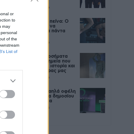
Live
27 Φεβρουαρίου 2026
sonal or
ection to
Μεταπροπονητική πείνα: Ο
ou may
λόγος που θέλεις να
καταβροχθίσεις τα πάντα
 personal
μετά την άσκηση
out of the
27 Φεβρουαρίου 2026
 downstream
B’s List of
Ωρίων – Σπάνια νοσήματα
συνδέονται με μνημεία που
διαμόρφωσαν την ιστορία και
το πνεύμα της χώρας μας
27 Φεβρουαρίου 2026
Γεωργιάδης: Πολλαπλά οφέλη
από τη συνεργασία δημοσίου
και ιδιωτικού τομέα
27 Φεβρουαρίου 2026