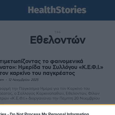
TAG
Εθελοντών
τιμετωπίζοντας το φαινομενικά
νατο»: Ημερίδα του Συλλόγου «Κ.Ε.Φ.Ι.»
 τον καρκίνο του παγκρέατος
am
-
12 Νοεμβρίου 2025
ορμή την Παγκόσμια Ημέρα για τον Καρκίνο του
έατος, ο Σύλλογος Καρκινοπαθών, Εθελοντών, Φίλων
ατρών «Κ.Ε.Φ.Ι.» διοργανώνει την Πέμπτη 20 Νοεμβρίου
..
λογος «ΚΕΦΙ»: Δράσεις σε δήμους
ies -
Do Not Process My Personal Information