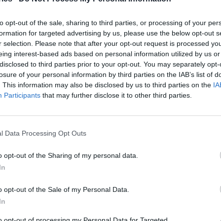
ός και εκτός Αττικής
am
-
18 Φεβρουαρίου 2025
to opt-out of the sale, sharing to third parties, or processing of your per
formation for targeted advertising by us, please use the below opt-out s
λογος Καρκινοπαθών, Εθελοντών, Φίλων, Ιατρών
r selection. Please note that after your opt-out request is processed y
» και οι Συνεργασίες Πόλης με τη συμμετοχή και
ξη του Δήμου Ηλιούπολης, συνδιοργανώνουν
eing interest-based ads based on personal information utilized by us or
ημονική Ημερίδα με θέμα...
disclosed to third parties prior to your opt-out. You may separately opt-
losure of your personal information by third parties on the IAB’s list of
λογος «Κ.Ε.Φ.Ι.»: Τα δικαιώματα των
. This information may also be disclosed by us to third parties on the
IA
Participants
that may further disclose it to other third parties.
ενών με καρκίνο
am
-
4 Δεκεμβρίου 2024
πηρέτηση και η υποστήριξη των ασθενών με καρκίνο και
l Data Processing Opt Outs
αιρη ενημέρωσή τους σχετικά με τα δικαιώματά τους και
όπους που θα...
o opt-out of the Sharing of my personal data.
In
υρό μήνυμα κατά του καρκίνου στο 4ο
n Bike Care»
o opt-out of the Sale of my Personal Data.
In
am
-
20 Μαΐου 2024
αρουσίαση του αγώνα «Run Bike Care» που πρόκειται να
to opt-out of processing my Personal Data for Targeted