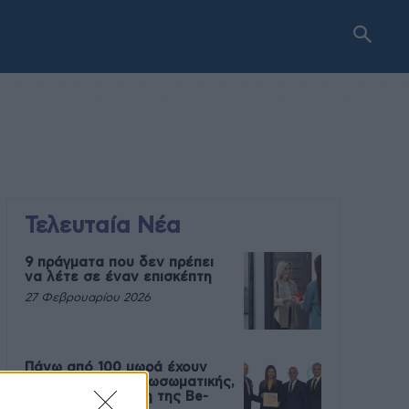
Τελευταία Νέα
9 πράγματα που δεν πρέπει
να λέτε σε έναν επισκέπτη
27 Φεβρουαρίου 2026
Πάνω από 100 μωρά έχουν
γεννηθεί μέσω εξωσωματικής,
με την υποστήριξη της Be-