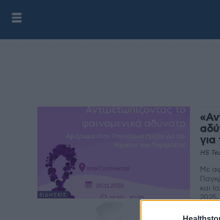
«Αν
αδύ
για
HS Te
Με αφ
Παγκρ
και Ι
ΕΙΔΉΣΕΙΣ
2025,.
Σύλ
Healthstor