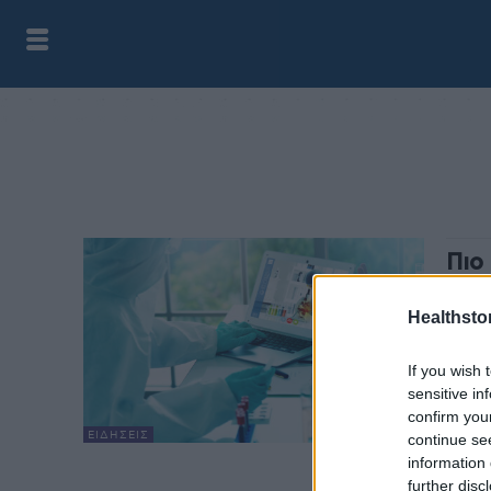
Πιο
του
Healthstor
health
Ελπιδ
If you wish 
οποίο
sensitive in
από τ
confirm you
ΕΙΔΉΣΕΙΣ
continue se
information 
further disc