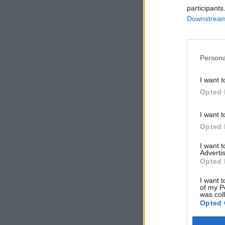
participants
Downstream 
Persona
I want t
Opted 
I want t
Opted 
I want 
Advertis
Opted 
I want t
of my P
was col
Opted 