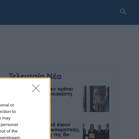
Τελευταία Νέα
9 πράγματα που δεν πρέπει
να λέτε σε έναν επισκέπτη
27 Φεβρουαρίου 2026
sonal or
ection to
ou may
 personal
Πάνω από 100 μωρά έχουν
γεννηθεί μέσω εξωσωματικής,
out of the
με την υποστήριξη της Be-
 downstream