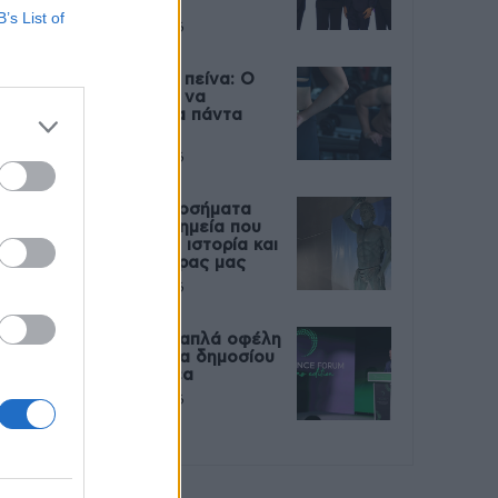
Live
B’s List of
27 Φεβρουαρίου 2026
Μεταπροπονητική πείνα: Ο
λόγος που θέλεις να
καταβροχθίσεις τα πάντα
μετά την άσκηση
27 Φεβρουαρίου 2026
Ωρίων – Σπάνια νοσήματα
συνδέονται με μνημεία που
διαμόρφωσαν την ιστορία και
το πνεύμα της χώρας μας
27 Φεβρουαρίου 2026
Γεωργιάδης: Πολλαπλά οφέλη
από τη συνεργασία δημοσίου
και ιδιωτικού τομέα
27 Φεβρουαρίου 2026