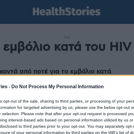
TAG
εμβόλιο κατά του HIV
 κοντά από ποτέ για το εμβόλιο κατά
 HIV
ies -
Do Not Process My Personal Information
stories
-
3 Ιουλίου 2025
οφόρες είναι οι εξελίξεις για το εμβόλιο κατά του HIV, το
to opt-out of the sale, sharing to third parties, or processing of your per
 είναι το στοίχημα της επιστημονικής κοινότητας, καθώς
formation for targeted advertising by us, please use the below opt-out s
ότε που ξέσπασε η...
r selection. Please note that after your opt-out request is processed y
eing interest-based ads based on personal information utilized by us or
disclosed to third parties prior to your opt-out. You may separately opt-
losure of your personal information by third parties on the IAB’s list of