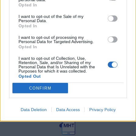
27 Φεβρουαρίου 2026
Opted In
I want to opt-out of the Sale of my
Personal Data.
Γεωργιάδης: Πολλαπλά οφέλη από
τη συνεργασία δημοσίου και
Opted In
ιδιωτικού τομέα
I want to opt-out of processing my
27 Φεβρουαρίου 2026
Personal Data for Targeted Advertising.
Opted In
I want to opt-out of Collection, Use,
Retention, Sale, and/or Sharing of my
Personal Data that Is Unrelated with the
Purposes for which it was collected.
Opted Out
CONFIRM
© HealthStories - All rights reserved.
Data Deletion
Data Access
Privacy Policy