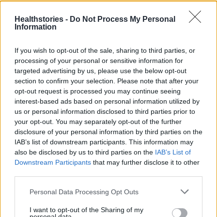
9 πράγματα που δεν πρέπει να
λέτε σε έναν επισκέπτη
Healthstories -
Do Not Process My Personal
27 Φεβρουαρίου 2026
Information
If you wish to opt-out of the sale, sharing to third parties, or
processing of your personal or sensitive information for
Πάνω από 100 μωρά έχουν
targeted advertising by us, please use the below opt-out
γεννηθεί μέσω εξωσωματικής, με
την υποστήριξη της Be-Live
section to confirm your selection. Please note that after your
opt-out request is processed you may continue seeing
27 Φεβρουαρίου 2026
interest-based ads based on personal information utilized by
us or personal information disclosed to third parties prior to
your opt-out. You may separately opt-out of the further
Μεταπροπονητική πείνα: Ο λόγος
disclosure of your personal information by third parties on the
που θέλεις να καταβροχθίσεις τα
IAB’s list of downstream participants. This information may
πάντα μετά την άσκηση
also be disclosed by us to third parties on the
IAB’s List of
27 Φεβρουαρίου 2026
Downstream Participants
that may further disclose it to other
third parties.
Ωρίων – Σπάνια νοσήματα
Personal Data Processing Opt Outs
συνδέονται με μνημεία που
διαμόρφωσαν την ιστορία και το
I want to opt-out of the Sharing of my
πνεύμα της χώρας μας
personal data.