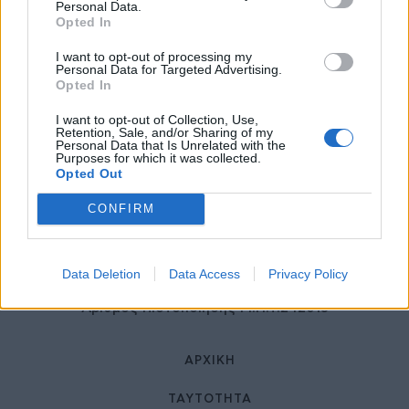
27 Φεβρουαρίου 2026
Personal Data.
Opted In
I want to opt-out of processing my
Personal Data for Targeted Advertising.
Opted In
I want to opt-out of Collection, Use,
Retention, Sale, and/or Sharing of my
Personal Data that Is Unrelated with the
Purposes for which it was collected.
Opted Out
© HealthStories - All rights reserved.
CONFIRM
Data Deletion
Data Access
Privacy Policy
Αριθμός Πιστοποίησης Μ.Η.Τ.242013
ΑΡΧΙΚΉ
ΤΑΥΤΌΤΗΤΑ