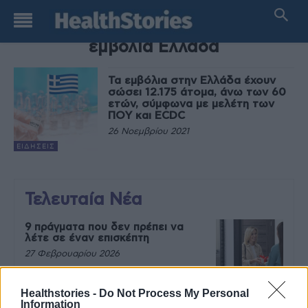
TAG
εμβόλια Ελλάδα
Τα εμβόλια στην Ελλάδα έχουν
σώσει 12.175 άτομα, άνω των 60
ετών, σύμφωνα με μελέτη των
ΠΟΥ και ECDC
26 Νοεμβρίου 2021
ΕΙΔΉΣΕΙΣ
Τελευταία Νέα
9 πράγματα που δεν πρέπει να
λέτε σε έναν επισκέπτη
27 Φεβρουαρίου 2026
Healthstories -
Do Not Process My Personal
Information