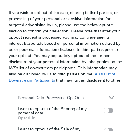
Πάνω από 100 μωρά έχουν
γεννηθεί μέσω εξωσωματικής, με
If you wish to opt-out of the sale, sharing to third parties, or
την υποστήριξη της Be-Live
processing of your personal or sensitive information for
27 Φεβρουαρίου 2026
targeted advertising by us, please use the below opt-out
section to confirm your selection. Please note that after your
opt-out request is processed you may continue seeing
Μεταπροπονητική πείνα: Ο λόγος
interest-based ads based on personal information utilized by
που θέλεις να καταβροχθίσεις τα
us or personal information disclosed to third parties prior to
πάντα μετά την άσκηση
your opt-out. You may separately opt-out of the further
27 Φεβρουαρίου 2026
disclosure of your personal information by third parties on the
IAB’s list of downstream participants. This information may
also be disclosed by us to third parties on the
IAB’s List of
Ωρίων – Σπάνια νοσήματα
Downstream Participants
that may further disclose it to other
συνδέονται με μνημεία που
third parties.
διαμόρφωσαν την ιστορία και το
πνεύμα της χώρας μας
Personal Data Processing Opt Outs
27 Φεβρουαρίου 2026
I want to opt-out of the Sharing of my
personal data.
Γεωργιάδης: Πολλαπλά οφέλη από
Opted In
τη συνεργασία δημοσίου και
ιδιωτικού τομέα
I want to opt-out of the Sale of my