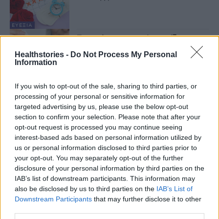
ΕΥΕΞΊΑ
Εμμηνόπαυση και Φροντίδα
Μαλλιών: Καλοκαιρινός Οδηγός
Healthstories -
Do Not Process My Personal
30 Ιουλίου 2025
Information
If you wish to opt-out of the sale, sharing to third parties, or
ΕΥΕΞΊΑ
processing of your personal or sensitive information for
Εμμηνόπαυση και υγεία οστών:
Ένας αόρατος αλλά κρίσιμος
targeted advertising by us, please use the below opt-out
δεσμός
section to confirm your selection. Please note that after your
6 Ιουνίου 2025
opt-out request is processed you may continue seeing
interest-based ads based on personal information utilized by
ΑΡΘΡΟΓΡΑΦΊΑ
us or personal information disclosed to third parties prior to
Εμμηνόπαυση: Το υποτιμημένο
your opt-out. You may separately opt-out of the further
αλλά πραγματικό σύμπτωμα της
disclosure of your personal information by third parties on the
ορμονικής μετάβασης
IAB’s list of downstream participants. This information may
13 Μαΐου 2025
also be disclosed by us to third parties on the
IAB’s List of
Downstream Participants
that may further disclose it to other
ΑΡΘΡΟΓΡΑΦΊΑ
third parties.