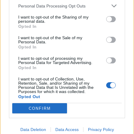
Personal Data Processing Opt Outs
1
2
3
I want to opt-out of the Sharing of my
personal data.
Opted In
Τελευταία Νέα
I want to opt-out of the Sale of my
Personal Data.
9 πράγματα που δεν πρέπει να
Opted In
λέτε σε έναν επισκέπτη
27 Φεβρουαρίου 2026
I want to opt-out of processing my
Personal Data for Targeted Advertising.
Opted In
I want to opt-out of Collection, Use,
Πάνω από 100 μωρά έχουν
Retention, Sale, and/or Sharing of my
Personal Data that Is Unrelated with the
γεννηθεί μέσω εξωσωματικής, με
Purposes for which it was collected.
την υποστήριξη της Be-Live
Opted Out
27 Φεβρουαρίου 2026
CONFIRM
Μεταπροπονητική πείνα: Ο λόγος
που θέλεις να καταβροχθίσεις τα
Data Deletion
Data Access
Privacy Policy
πάντα μετά την άσκηση