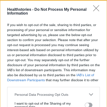
9 πράγματα που δεν πρέπει να
λέτε σε έναν επισκέπτη
Healthstories -
Do Not Process My Personal
27 Φεβρουαρίου 2026
Information
If you wish to opt-out of the sale, sharing to third parties, or
processing of your personal or sensitive information for
Πάνω από 100 μωρά έχουν
targeted advertising by us, please use the below opt-out
γεννηθεί μέσω εξωσωματικής, με
την υποστήριξη της Be-Live
section to confirm your selection. Please note that after your
opt-out request is processed you may continue seeing
27 Φεβρουαρίου 2026
interest-based ads based on personal information utilized by
us or personal information disclosed to third parties prior to
your opt-out. You may separately opt-out of the further
Μεταπροπονητική πείνα: Ο λόγος
disclosure of your personal information by third parties on the
που θέλεις να καταβροχθίσεις τα
IAB’s list of downstream participants. This information may
πάντα μετά την άσκηση
also be disclosed by us to third parties on the
IAB’s List of
27 Φεβρουαρίου 2026
Downstream Participants
that may further disclose it to other
third parties.
Ωρίων – Σπάνια νοσήματα
Personal Data Processing Opt Outs
συνδέονται με μνημεία που
διαμόρφωσαν την ιστορία και το
I want to opt-out of the Sharing of my
πνεύμα της χώρας μας
personal data.