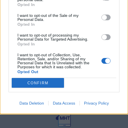
27 Φεβρουαρίου 2026
Opted In
I want to opt-out of the Sale of my
Personal Data.
Γεωργιάδης: Πολλαπλά οφέλη από
τη συνεργασία δημοσίου και
Opted In
ιδιωτικού τομέα
I want to opt-out of processing my
27 Φεβρουαρίου 2026
Personal Data for Targeted Advertising.
Opted In
I want to opt-out of Collection, Use,
Retention, Sale, and/or Sharing of my
Personal Data that Is Unrelated with the
Purposes for which it was collected.
Opted Out
CONFIRM
© HealthStories - All rights reserved.
Data Deletion
Data Access
Privacy Policy