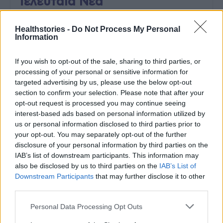
Τελευταία Νέα
9 πράγματα που δεν πρέπει να
Healthstories -
Do Not Process My Personal
λέτε σε έναν επισκέπτη
Information
27 Φεβρουαρίου 2026
If you wish to opt-out of the sale, sharing to third parties, or
processing of your personal or sensitive information for
targeted advertising by us, please use the below opt-out
Πάνω από 100 μωρά έχουν
section to confirm your selection. Please note that after your
γεννηθεί μέσω εξωσωματικής, με
την υποστήριξη της Be-Live
opt-out request is processed you may continue seeing
27 Φεβρουαρίου 2026
interest-based ads based on personal information utilized by
us or personal information disclosed to third parties prior to
your opt-out. You may separately opt-out of the further
disclosure of your personal information by third parties on the
Μεταπροπονητική πείνα: Ο λόγος
IAB’s list of downstream participants. This information may
που θέλεις να καταβροχθίσεις τα
πάντα μετά την άσκηση
also be disclosed by us to third parties on the
IAB’s List of
Downstream Participants
that may further disclose it to other
27 Φεβρουαρίου 2026
third parties.
Personal Data Processing Opt Outs
Ωρίων – Σπάνια νοσήματα
συνδέονται με μνημεία που