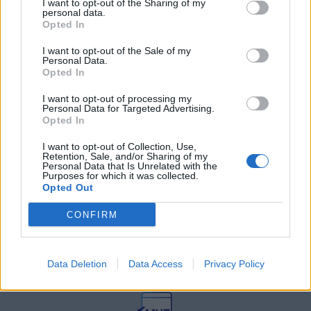
I want to opt-out of the Sharing of my
διαμόρφωσαν την ιστορία και το
personal data.
πνεύμα της χώρας μας
Opted In
27 Φεβρουαρίου 2026
I want to opt-out of the Sale of my
Personal Data.
Opted In
Γεωργιάδης: Πολλαπλά οφέλη από
τη συνεργασία δημοσίου και
ιδιωτικού τομέα
I want to opt-out of processing my
Personal Data for Targeted Advertising.
27 Φεβρουαρίου 2026
Opted In
I want to opt-out of Collection, Use,
Retention, Sale, and/or Sharing of my
Personal Data that Is Unrelated with the
Purposes for which it was collected.
Opted Out
CONFIRM
Data Deletion
Data Access
Privacy Policy
© HealthStories - All rights reserved.