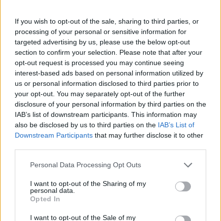
Πάνω από 100 μωρά έχουν
γεννηθεί μέσω εξωσωματικής, με
If you wish to opt-out of the sale, sharing to third parties, or
την υποστήριξη της Be-Live
processing of your personal or sensitive information for
27 Φεβρουαρίου 2026
targeted advertising by us, please use the below opt-out
section to confirm your selection. Please note that after your
opt-out request is processed you may continue seeing
Μεταπροπονητική πείνα: Ο λόγος
interest-based ads based on personal information utilized by
που θέλεις να καταβροχθίσεις τα
us or personal information disclosed to third parties prior to
πάντα μετά την άσκηση
your opt-out. You may separately opt-out of the further
27 Φεβρουαρίου 2026
disclosure of your personal information by third parties on the
IAB’s list of downstream participants. This information may
also be disclosed by us to third parties on the
IAB’s List of
Ωρίων – Σπάνια νοσήματα
Downstream Participants
that may further disclose it to other
συνδέονται με μνημεία που
third parties.
διαμόρφωσαν την ιστορία και το
πνεύμα της χώρας μας
Personal Data Processing Opt Outs
27 Φεβρουαρίου 2026
I want to opt-out of the Sharing of my
personal data.
Γεωργιάδης: Πολλαπλά οφέλη από
Opted In
τη συνεργασία δημοσίου και
ιδιωτικού τομέα
I want to opt-out of the Sale of my