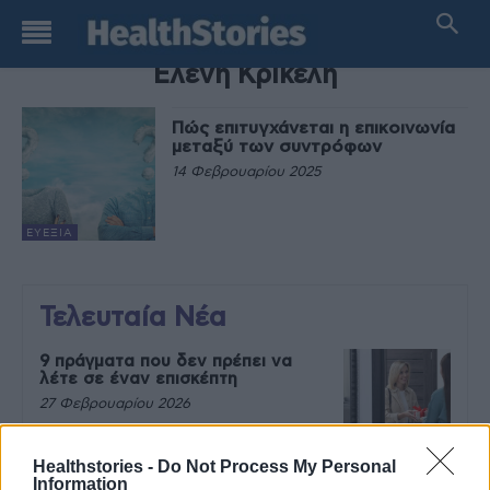
TAG
Ελένη Κρικέλη
Πώς επιτυγχάνεται η επικοινωνία
μεταξύ των συντρόφων
14 Φεβρουαρίου 2025
ΕΥΕΞΊΑ
Τελευταία Νέα
9 πράγματα που δεν πρέπει να
λέτε σε έναν επισκέπτη
27 Φεβρουαρίου 2026
Healthstories -
Do Not Process My Personal
Information