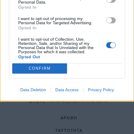
27 Φεβρουαρίου 2026
Personal Data.
Opted In
I want to opt-out of processing my
Personal Data for Targeted Advertising.
Opted In
I want to opt-out of Collection, Use,
Retention, Sale, and/or Sharing of my
Personal Data that Is Unrelated with the
Purposes for which it was collected.
Opted Out
© HealthStories - All rights reserved.
CONFIRM
Data Deletion
Data Access
Privacy Policy
Αριθμός Πιστοποίησης Μ.Η.Τ.242013
ΑΡΧΙΚΉ
ΤΑΥΤΌΤΗΤΑ