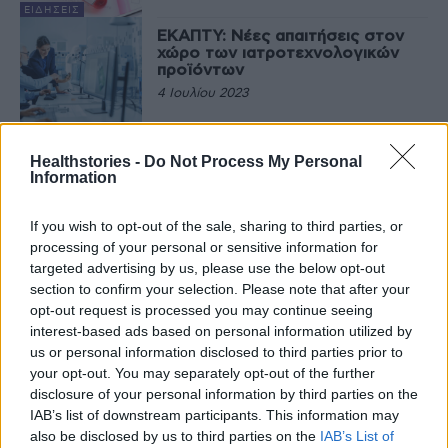
ΕΙΔΉΣΕΙΣ
ΕΚΑΠΤΥ: Νέες απαιτήσεις στον
χώρο των ιατροτεχνολογικών
προϊόντων
4 Ιουλίου 2023
ΕΙΔΉΣΕΙΣ
Healthstories -
Do Not Process My Personal
Information
Τελευταία Νέα
If you wish to opt-out of the sale, sharing to third parties, or
processing of your personal or sensitive information for
9 πράγματα που δεν πρέπει να
λέτε σε έναν επισκέπτη
targeted advertising by us, please use the below opt-out
section to confirm your selection. Please note that after your
27 Φεβρουαρίου 2026
opt-out request is processed you may continue seeing
interest-based ads based on personal information utilized by
us or personal information disclosed to third parties prior to
your opt-out. You may separately opt-out of the further
Πάνω από 100 μωρά έχουν
disclosure of your personal information by third parties on the
γεννηθεί μέσω εξωσωματικής, με
την υποστήριξη της Be-Live
IAB’s list of downstream participants. This information may
27 Φεβρουαρίου 2026
also be disclosed by us to third parties on the
IAB’s List of