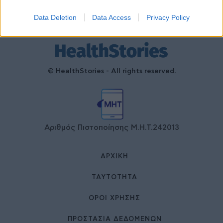
Data Deletion
Data Access
Privacy Policy
© HealthStories - All rights reserved.
Αριθμός Πιστοποίησης Μ.Η.Τ.242013
ΑΡΧΙΚΉ
ΤΑΥΤΌΤΗΤΑ
ΌΡΟΙ ΧΡΉΣΗΣ
ΠΡΟΣΤΑΣΙΑ ΔΕΔΟΜΕΝΩΝ