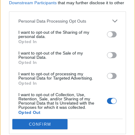
Downstream Participants
that may further disclose it to other
third parties.
Μεταπροπονητική πείνα: Ο λόγος
Personal Data Processing Opt Outs
που θέλεις να καταβροχθίσεις τα
πάντα μετά την άσκηση
I want to opt-out of the Sharing of my
27 Φεβρουαρίου 2026
personal data.
Opted In
I want to opt-out of the Sale of my
Ωρίων – Σπάνια νοσήματα
Personal Data.
συνδέονται με μνημεία που
Opted In
διαμόρφωσαν την ιστορία και το
πνεύμα της χώρας μας
I want to opt-out of processing my
27 Φεβρουαρίου 2026
Personal Data for Targeted Advertising.
Opted In
Γεωργιάδης: Πολλαπλά οφέλη από
I want to opt-out of Collection, Use,
Retention, Sale, and/or Sharing of my
τη συνεργασία δημοσίου και
Personal Data that Is Unrelated with the
ιδιωτικού τομέα
Purposes for which it was collected.
27 Φεβρουαρίου 2026
Opted Out
CONFIRM