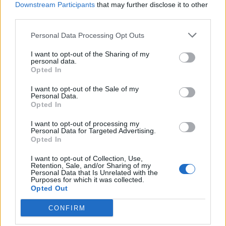
Downstream Participants
that may further disclose it to other
third parties.
Μεταπροπονητική πείνα: Ο λόγος
Personal Data Processing Opt Outs
που θέλεις να καταβροχθίσεις τα
πάντα μετά την άσκηση
I want to opt-out of the Sharing of my
27 Φεβρουαρίου 2026
personal data.
Opted In
I want to opt-out of the Sale of my
Ωρίων – Σπάνια νοσήματα
Personal Data.
συνδέονται με μνημεία που
Opted In
διαμόρφωσαν την ιστορία και το
πνεύμα της χώρας μας
I want to opt-out of processing my
27 Φεβρουαρίου 2026
Personal Data for Targeted Advertising.
Opted In
Γεωργιάδης: Πολλαπλά οφέλη από
I want to opt-out of Collection, Use,
Retention, Sale, and/or Sharing of my
τη συνεργασία δημοσίου και
Personal Data that Is Unrelated with the
ιδιωτικού τομέα
Purposes for which it was collected.
27 Φεβρουαρίου 2026
Opted Out
CONFIRM