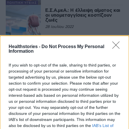
ΠΟΛΙΤΙΚΉ ΥΓΕΊΑΣ
Ε.Σ.Α.μεΑ.: Η έλλειψη αίματος και
οι υπομεταγγίσεις κοστίζουν
ζωές
28 Ιουλίου 2022
ΕΙΔΉΣΕΙΣ
Healthstories -
Do Not Process My Personal
Information
Τελευταία Νέα
If you wish to opt-out of the sale, sharing to third parties, or
processing of your personal or sensitive information for
9 πράγματα που δεν πρέπει να
λέτε σε έναν επισκέπτη
targeted advertising by us, please use the below opt-out
section to confirm your selection. Please note that after your
27 Φεβρουαρίου 2026
opt-out request is processed you may continue seeing
interest-based ads based on personal information utilized by
us or personal information disclosed to third parties prior to
your opt-out. You may separately opt-out of the further
Πάνω από 100 μωρά έχουν
disclosure of your personal information by third parties on the
γεννηθεί μέσω εξωσωματικής, με
την υποστήριξη της Be-Live
IAB’s list of downstream participants. This information may
27 Φεβρουαρίου 2026
also be disclosed by us to third parties on the
IAB’s List of