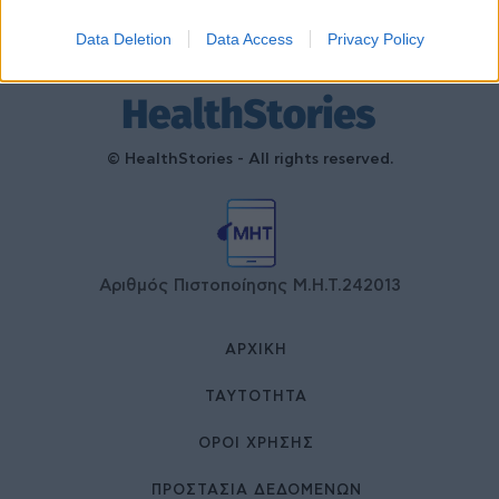
Data Deletion
Data Access
Privacy Policy
© HealthStories - All rights reserved.
Αριθμός Πιστοποίησης Μ.Η.Τ.242013
ΑΡΧΙΚΉ
ΤΑΥΤΌΤΗΤΑ
ΌΡΟΙ ΧΡΉΣΗΣ
ΠΡΟΣΤΑΣΙΑ ΔΕΔΟΜΕΝΩΝ