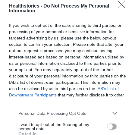
Γεωργιάδης: Κάθε σχόλιο
Healthstories -
Do Not Process My Personal
περιττεύει
Information
13 Νοεμβρίου 2024
ΕΙΔΉΣΕΙΣ
Δωρεάν απογευματινά
If you wish to opt-out of the sale, sharing to third parties, or
χειρουργεία: Πώς θα
processing of your personal or sensitive information for
ενημερωθούν οι ασθενείς
targeted advertising by us, please use the below opt-out
13 Νοεμβρίου 2024
section to confirm your selection. Please note that after your
opt-out request is processed you may continue seeing
ΕΙΔΉΣΕΙΣ
interest-based ads based on personal information utilized by
Άδωνις: Μετά το Πάσχα τα
us or personal information disclosed to third parties prior to
δωρεάν απογευματινά
your opt-out. You may separately opt-out of the further
χειρουργεία ή με χρήματα του
Ταμείου Ανάκαμψης ή του ΠΔΕ –
disclosure of your personal information by third parties on the
Ένταση με Πολάκη
IAB’s list of downstream participants. This information may
4 Απριλίου 2024
also be disclosed by us to third parties on the
IAB’s List of
ΕΙΔΉΣΕΙΣ
Downstream Participants
that may further disclose it to other
third parties.
Τελευταία Νέα
Personal Data Processing Opt Outs
I want to opt-out of the Sharing of my
9 πράγματα που δεν πρέπει να
personal data.
λέτε σε έναν επισκέπτη
Opted In