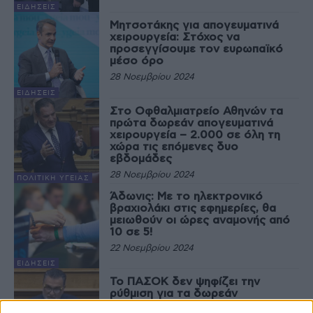
ΕΙΔΉΣΕΙΣ
Μητσοτάκης για απογευματινά
χειρουργεία: Στόχος να
προσεγγίσουμε τον ευρωπαϊκό
μέσο όρο
28 Νοεμβρίου 2024
ΕΙΔΉΣΕΙΣ
Στο Οφθαλμιατρείο Αθηνών τα
πρώτα δωρεάν απογευματινά
χειρουργεία – 2.000 σε όλη τη
χώρα τις επόμενες δυο
εβδομάδες
28 Νοεμβρίου 2024
ΠΟΛΙΤΙΚΉ ΥΓΕΊΑΣ
Άδωνις: Με το ηλεκτρονικό
βραχιολάκι στις εφημερίες, θα
μειωθούν οι ώρες αναμονής από
10 σε 5!
22 Νοεμβρίου 2024
ΕΙΔΉΣΕΙΣ
Το ΠΑΣΟΚ δεν ψηφίζει την
ρύθμιση για τα δωρεάν
απογευματινά χειρουργεία –