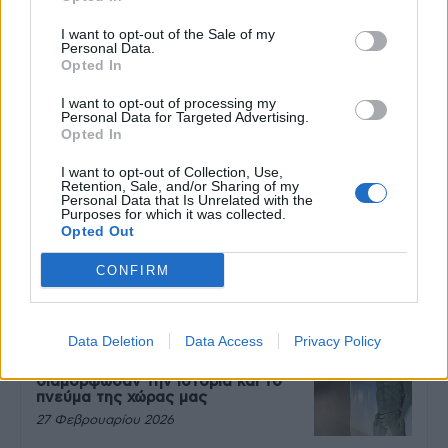
27 Φεβρουαρίου 2026
I want to opt-out of the Sale of my
Personal Data.
Opted In
Πάνω από 100 μωρά έχουν
I want to opt-out of processing my
γεννηθεί μέσω εξωσωματικής, με
Personal Data for Targeted Advertising.
την υποστήριξη της Be-Live
Opted In
27 Φεβρουαρίου 2026
I want to opt-out of Collection, Use,
Retention, Sale, and/or Sharing of my
Personal Data that Is Unrelated with the
Purposes for which it was collected.
Μεταπροπονητική πείνα: Ο λόγος
Opted Out
που θέλεις να καταβροχθίσεις τα
πάντα μετά την άσκηση
CONFIRM
27 Φεβρουαρίου 2026
Data Deletion
Data Access
Privacy Policy
Ωρίων – Σπάνια νοσήματα
συνδέονται με μνημεία που
διαμόρφωσαν την ιστορία και το
πνεύμα της χώρας μας
27 Φεβρουαρίου 2026