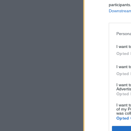
participants
Downstream 
Persona
I want t
Opted 
I want t
Opted 
I want 
Advertis
Opted 
I want t
of my P
was col
Opted 