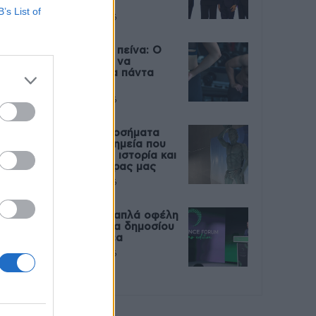
Live
B’s List of
27 Φεβρουαρίου 2026
Μεταπροπονητική πείνα: Ο
λόγος που θέλεις να
καταβροχθίσεις τα πάντα
μετά την άσκηση
27 Φεβρουαρίου 2026
Ωρίων – Σπάνια νοσήματα
συνδέονται με μνημεία που
διαμόρφωσαν την ιστορία και
το πνεύμα της χώρας μας
27 Φεβρουαρίου 2026
Γεωργιάδης: Πολλαπλά οφέλη
από τη συνεργασία δημοσίου
και ιδιωτικού τομέα
27 Φεβρουαρίου 2026