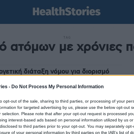
TAG
ό ατόμων με χρόνιες 
ργετική διάταξη νόμου για διορισμό
μων με χρόνιες παθήσεις σε δημόσιες
ές υγείας
ies -
Do Not Process My Personal Information
stories
-
22 Δεκεμβρίου 2022
to opt-out of the sale, sharing to third parties, or processing of your per
κανοποίηση του εκφράζει ο Σύλλογος για την Κυστική
formation for targeted advertising by us, please use the below opt-out s
 για την ψήφιση διάταξης που προβλέπει τον διορισμό
r selection. Please note that after your opt-out request is processed y
ν - ΑΜΕΑ που πάσχουν από...
eing interest-based ads based on personal information utilized by us or
disclosed to third parties prior to your opt-out. You may separately opt-
losure of your personal information by third parties on the IAB’s list of