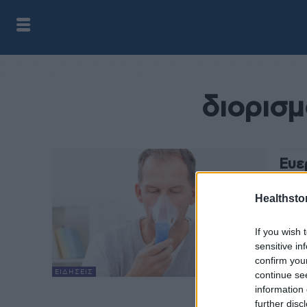
διορισμ
Ευε
ατό
δομ
Healthstor
health
If you wish 
Την ι
sensitive in
Ίνωση
confirm you
ατόμω
ΕΙΔΉΣΕΙΣ
continue se
information 
further disc