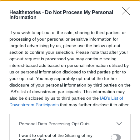
9 πράγματα που δεν πρέπει να
λέτε σε έναν επισκέπτη
Healthstories -
Do Not Process My Personal
27 Φεβρουαρίου 2026
Information
If you wish to opt-out of the sale, sharing to third parties, or
processing of your personal or sensitive information for
Πάνω από 100 μωρά έχουν
targeted advertising by us, please use the below opt-out
γεννηθεί μέσω εξωσωματικής, με
την υποστήριξη της Be-Live
section to confirm your selection. Please note that after your
opt-out request is processed you may continue seeing
27 Φεβρουαρίου 2026
interest-based ads based on personal information utilized by
us or personal information disclosed to third parties prior to
your opt-out. You may separately opt-out of the further
Μεταπροπονητική πείνα: Ο λόγος
disclosure of your personal information by third parties on the
που θέλεις να καταβροχθίσεις τα
IAB’s list of downstream participants. This information may
πάντα μετά την άσκηση
also be disclosed by us to third parties on the
IAB’s List of
27 Φεβρουαρίου 2026
Downstream Participants
that may further disclose it to other
third parties.
Ωρίων – Σπάνια νοσήματα
Personal Data Processing Opt Outs
συνδέονται με μνημεία που
διαμόρφωσαν την ιστορία και το
I want to opt-out of the Sharing of my
πνεύμα της χώρας μας
personal data.