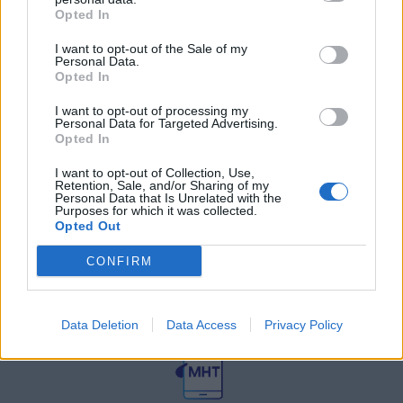
27 Φεβρουαρίου 2026
Opted In
I want to opt-out of the Sale of my
Personal Data.
Γεωργιάδης: Πολλαπλά οφέλη από
τη συνεργασία δημοσίου και
Opted In
ιδιωτικού τομέα
I want to opt-out of processing my
27 Φεβρουαρίου 2026
Personal Data for Targeted Advertising.
Opted In
I want to opt-out of Collection, Use,
Retention, Sale, and/or Sharing of my
Personal Data that Is Unrelated with the
Purposes for which it was collected.
Opted Out
CONFIRM
© HealthStories - All rights reserved.
Data Deletion
Data Access
Privacy Policy