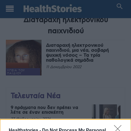
TAG
Διαταραχή ηλεκτρονικού
παιχνιδιού
Διαταραχή ηλεκτρονικού
παιχνιδιού, μια νέα, σοβαρή
ψυχική νόσος – Τα τρία
παθολογικά σημάδια
11 Δεκεμβρίου 2022
ΥΓΕΊΑ ΤΟΥ
ΠΑΙΔΙΟΎ
Τελευταία Νέα
9 πράγματα που δεν πρέπει να
λέτε σε έναν επισκέπτη
27 Φεβρουαρίου 2026
Healthstories -
Do Not Process My Personal