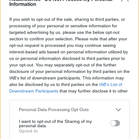
Information
Πάνω από 100 μωρά έχουν
If you wish to opt-out of the sale, sharing to third parties, or
γεννηθεί μέσω εξωσωματικής, με
την υποστήριξη της Be-Live
processing of your personal or sensitive information for
targeted advertising by us, please use the below opt-out
27 Φεβρουαρίου 2026
section to confirm your selection. Please note that after your
opt-out request is processed you may continue seeing
interest-based ads based on personal information utilized by
Μεταπροπονητική πείνα: Ο λόγος
us or personal information disclosed to third parties prior to
που θέλεις να καταβροχθίσεις τα
your opt-out. You may separately opt-out of the further
πάντα μετά την άσκηση
disclosure of your personal information by third parties on the
27 Φεβρουαρίου 2026
IAB’s list of downstream participants. This information may
also be disclosed by us to third parties on the
IAB’s List of
Downstream Participants
that may further disclose it to other
Ωρίων – Σπάνια νοσήματα
third parties.
συνδέονται με μνημεία που
διαμόρφωσαν την ιστορία και το
πνεύμα της χώρας μας
Personal Data Processing Opt Outs
27 Φεβρουαρίου 2026
I want to opt-out of the Sharing of my
personal data.
Opted In
Γεωργιάδης: Πολλαπλά οφέλη από
τη συνεργασία δημοσίου και