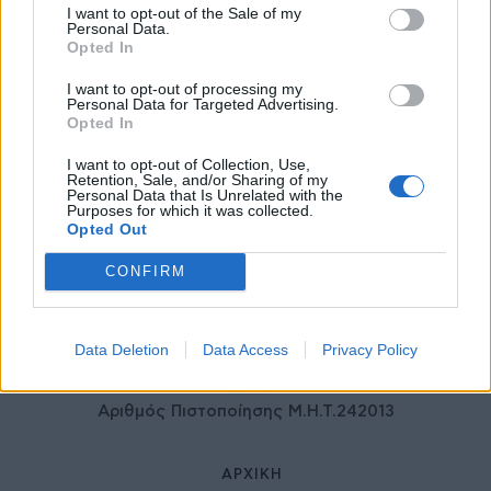
I want to opt-out of the Sale of my
ιδιωτικού τομέα
Personal Data.
27 Φεβρουαρίου 2026
Opted In
I want to opt-out of processing my
Personal Data for Targeted Advertising.
Opted In
I want to opt-out of Collection, Use,
Retention, Sale, and/or Sharing of my
Personal Data that Is Unrelated with the
Purposes for which it was collected.
Opted Out
CONFIRM
© HealthStories - All rights reserved.
Data Deletion
Data Access
Privacy Policy
Αριθμός Πιστοποίησης Μ.Η.Τ.242013
ΑΡΧΙΚΉ