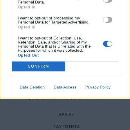
27 Φεβρουαρίου 2026
Personal Data.
Opted In
I want to opt-out of processing my
Personal Data for Targeted Advertising.
Opted In
I want to opt-out of Collection, Use,
Retention, Sale, and/or Sharing of my
Personal Data that Is Unrelated with the
Purposes for which it was collected.
Opted Out
© HealthStories - All rights reserved.
CONFIRM
Data Deletion
Data Access
Privacy Policy
Αριθμός Πιστοποίησης Μ.Η.Τ.242013
ΑΡΧΙΚΉ
ΤΑΥΤΌΤΗΤΑ