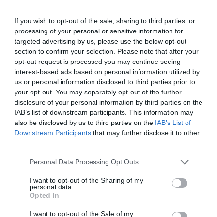
Πάνω από 100 μωρά έχουν
γεννηθεί μέσω εξωσωματικής, με
If you wish to opt-out of the sale, sharing to third parties, or
την υποστήριξη της Be-Live
processing of your personal or sensitive information for
27 Φεβρουαρίου 2026
targeted advertising by us, please use the below opt-out
section to confirm your selection. Please note that after your
opt-out request is processed you may continue seeing
Μεταπροπονητική πείνα: Ο λόγος
interest-based ads based on personal information utilized by
που θέλεις να καταβροχθίσεις τα
us or personal information disclosed to third parties prior to
πάντα μετά την άσκηση
your opt-out. You may separately opt-out of the further
27 Φεβρουαρίου 2026
disclosure of your personal information by third parties on the
IAB’s list of downstream participants. This information may
also be disclosed by us to third parties on the
IAB’s List of
Ωρίων – Σπάνια νοσήματα
Downstream Participants
that may further disclose it to other
συνδέονται με μνημεία που
third parties.
διαμόρφωσαν την ιστορία και το
πνεύμα της χώρας μας
Personal Data Processing Opt Outs
27 Φεβρουαρίου 2026
I want to opt-out of the Sharing of my
personal data.
Γεωργιάδης: Πολλαπλά οφέλη από
Opted In
τη συνεργασία δημοσίου και
ιδιωτικού τομέα
I want to opt-out of the Sale of my