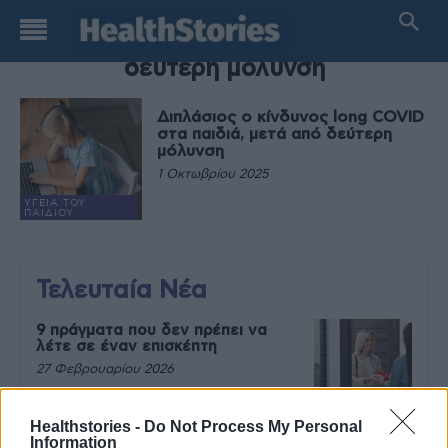
TAG
δεύτερη μόλυνση
Διπλάσιος ο κίνδυνος long COVID
στα παιδιά, μετά από δεύτερη
μόλυνση
1 Οκτωβρίου 2025
ΥΓΕΊΑ ΤΟΥ
ΠΑΙΔΙΟΎ
Τελευταία Νέα
9 πράγματα που δεν πρέπει να
λέτε σε έναν επισκέπτη
27 Φεβρουαρίου 2026
Healthstories -
Do Not Process My Personal
Information