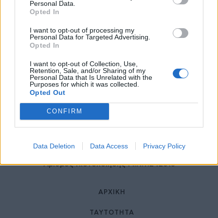
27 Φεβρουαρίου 2026
Personal Data.
Opted In
I want to opt-out of processing my
Personal Data for Targeted Advertising.
Opted In
I want to opt-out of Collection, Use,
Retention, Sale, and/or Sharing of my
Personal Data that Is Unrelated with the
Purposes for which it was collected.
Opted Out
© HealthStories - All rights reserved.
CONFIRM
Data Deletion
Data Access
Privacy Policy
Αριθμός Πιστοποίησης Μ.Η.Τ.242013
ΑΡΧΙΚΉ
ΤΑΥΤΌΤΗΤΑ