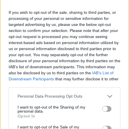
Πάνω από 100 μωρά έχουν
γεννηθεί μέσω εξωσωματικής, με
If you wish to opt-out of the sale, sharing to third parties, or
την υποστήριξη της Be-Live
processing of your personal or sensitive information for
27 Φεβρουαρίου 2026
targeted advertising by us, please use the below opt-out
section to confirm your selection. Please note that after your
opt-out request is processed you may continue seeing
Μεταπροπονητική πείνα: Ο λόγος
interest-based ads based on personal information utilized by
που θέλεις να καταβροχθίσεις τα
us or personal information disclosed to third parties prior to
πάντα μετά την άσκηση
your opt-out. You may separately opt-out of the further
27 Φεβρουαρίου 2026
disclosure of your personal information by third parties on the
IAB’s list of downstream participants. This information may
also be disclosed by us to third parties on the
IAB’s List of
Ωρίων – Σπάνια νοσήματα
Downstream Participants
that may further disclose it to other
συνδέονται με μνημεία που
third parties.
διαμόρφωσαν την ιστορία και το
πνεύμα της χώρας μας
Personal Data Processing Opt Outs
27 Φεβρουαρίου 2026
I want to opt-out of the Sharing of my
personal data.
Γεωργιάδης: Πολλαπλά οφέλη από
Opted In
τη συνεργασία δημοσίου και
ιδιωτικού τομέα
I want to opt-out of the Sale of my