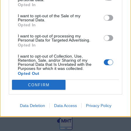
27 Φεβρουαρίου 2026
Opted In
I want to opt-out of the Sale of my
Personal Data.
Γεωργιάδης: Πολλαπλά οφέλη από
τη συνεργασία δημοσίου και
Opted In
ιδιωτικού τομέα
I want to opt-out of processing my
27 Φεβρουαρίου 2026
Personal Data for Targeted Advertising.
Opted In
I want to opt-out of Collection, Use,
Retention, Sale, and/or Sharing of my
Personal Data that Is Unrelated with the
Purposes for which it was collected.
Opted Out
CONFIRM
© HealthStories - All rights reserved.
Data Deletion
Data Access
Privacy Policy