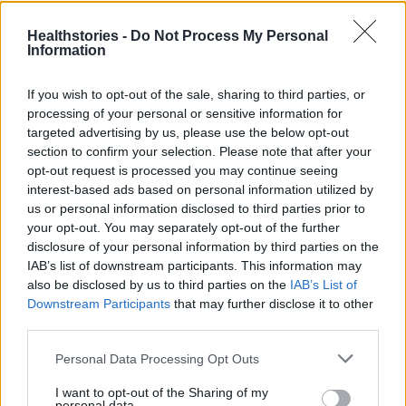
9 πράγματα που δεν πρέπει να
λέτε σε έναν επισκέπτη
Healthstories -
Do Not Process My Personal
27 Φεβρουαρίου 2026
Information
If you wish to opt-out of the sale, sharing to third parties, or
processing of your personal or sensitive information for
Πάνω από 100 μωρά έχουν
targeted advertising by us, please use the below opt-out
γεννηθεί μέσω εξωσωματικής, με
την υποστήριξη της Be-Live
section to confirm your selection. Please note that after your
opt-out request is processed you may continue seeing
27 Φεβρουαρίου 2026
interest-based ads based on personal information utilized by
us or personal information disclosed to third parties prior to
your opt-out. You may separately opt-out of the further
Μεταπροπονητική πείνα: Ο λόγος
disclosure of your personal information by third parties on the
που θέλεις να καταβροχθίσεις τα
IAB’s list of downstream participants. This information may
πάντα μετά την άσκηση
also be disclosed by us to third parties on the
IAB’s List of
27 Φεβρουαρίου 2026
Downstream Participants
that may further disclose it to other
third parties.
Ωρίων – Σπάνια νοσήματα
Personal Data Processing Opt Outs
συνδέονται με μνημεία που
διαμόρφωσαν την ιστορία και το
I want to opt-out of the Sharing of my
πνεύμα της χώρας μας
personal data.