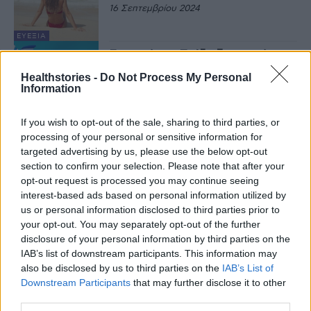
16 Σεπτεμβρίου 2024
ΕΥΕΞΊΑ
Σαγιονάρες: Τι έδειξε το πείραμα
δύο Αμερικανών δημοσιογράφων
Healthstories -
Do Not Process My Personal
29 Ιουλίου 2024
Information
If you wish to opt-out of the sale, sharing to third parties, or
ΕΥΕΞΊΑ
processing of your personal or sensitive information for
Ηλιακό έγκαυμα και ξεφλούδισμα:
Αυτός είναι ο σωστός τρόπος
targeted advertising by us, please use the below opt-out
αντιμετώπισης
section to confirm your selection. Please note that after your
16 Ιουλίου 2024
opt-out request is processed you may continue seeing
interest-based ads based on personal information utilized by
ΑΡΘΡΟΓΡΑΦΊΑ
us or personal information disclosed to third parties prior to
Υπεριδρωσία: Οι κίνδυνοι, το
your opt-out. You may separately opt-out of the further
άγχος και η απλή θεραπεία των
disclosure of your personal information by third parties on the
20 λεπτών
IAB’s list of downstream participants. This information may
1 Ιουλίου 2024
also be disclosed by us to third parties on the
IAB’s List of
Downstream Participants
that may further disclose it to other
ΕΥΕΞΊΑ
third parties.