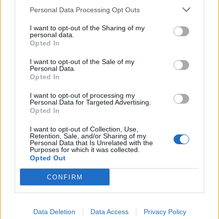
Personal Data Processing Opt Outs
1
2
3
I want to opt-out of the Sharing of my
personal data.
Opted In
Τελευταία Νέα
I want to opt-out of the Sale of my
Personal Data.
9 πράγματα που δεν πρέπει να
Opted In
λέτε σε έναν επισκέπτη
27 Φεβρουαρίου 2026
I want to opt-out of processing my
Personal Data for Targeted Advertising.
Opted In
I want to opt-out of Collection, Use,
Πάνω από 100 μωρά έχουν
Retention, Sale, and/or Sharing of my
Personal Data that Is Unrelated with the
γεννηθεί μέσω εξωσωματικής, με
Purposes for which it was collected.
την υποστήριξη της Be-Live
Opted Out
27 Φεβρουαρίου 2026
CONFIRM
Μεταπροπονητική πείνα: Ο λόγος
που θέλεις να καταβροχθίσεις τα
Data Deletion
Data Access
Privacy Policy
πάντα μετά την άσκηση