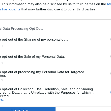
ωπαίοι εργαζόμενοι αντιμετωπίζουν
. This information may also be disclosed by us to third parties on the
IA
βλήματα στον χώρο εργασίας
Participants
that may further disclose it to other third parties.
stories
-
10 Οκτωβρίου 2024
τινό θέμα της σημερινής Παγκόσμιας Ημέρας Ψυχικής
ς αφορά στην ανάγκη να δοθεί προτεραιότητα στην
l Data Processing Opt Outs
γεία στον χώρο εργασίας. Καθώς οι εργαζόμενοι
ες...
o opt-out of the Sharing of my personal data.
In
o opt-out of the Sale of my Personal Data.
In
to opt-out of processing my Personal Data for Targeted
ing.
In
o opt-out of Collection, Use, Retention, Sale, and/or Sharing
ersonal Data that Is Unrelated with the Purposes for which it
lected.
Out