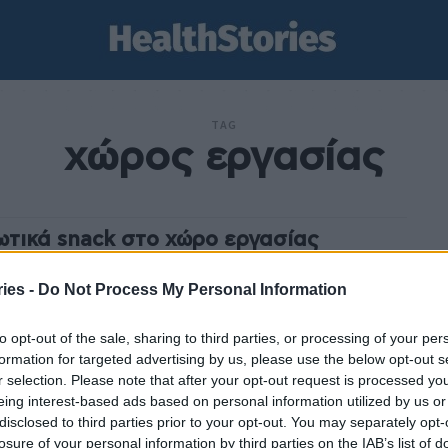
TAG
χώρος εργασίας
ωτικά snack στο χώρο εργασίας
stories
-
4 Νοεμβρίου 2024
ies -
Do Not Process My Personal Information
τροφή στο χώρο εργασίας αποτελεί ένα σημαντικό
οντα που μπορεί να βοηθήσει να είμαστε ακμαίοι και
to opt-out of the sale, sharing to third parties, or processing of your per
ασιακή καθημερινότητα είναι για
.
formation for targeted advertising by us, please use the below opt-out s
r selection. Please note that after your opt-out request is processed y
eing interest-based ads based on personal information utilized by us or
disclosed to third parties prior to your opt-out. You may separately opt-
κόσμια Ημέρα Ψυχικής Υγείας: Οι μισοί
losure of your personal information by third parties on the IAB’s list of