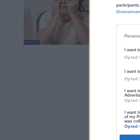
Ευρ
participants
προ
Downstream 
health
Το φε
Υγεία
Persona
ψυχική υ
ΕΥΕΞΊΑ
ενήλικ
I want t
Opted 
I want t
Opted 
I want 
Advertis
Opted 
I want t
of my P
was col
Opted 