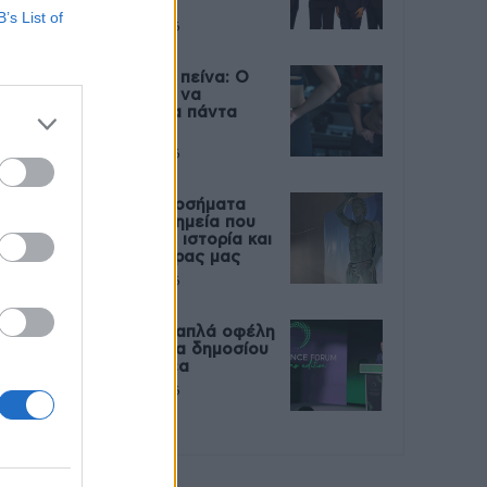
Live
B’s List of
27 Φεβρουαρίου 2026
Μεταπροπονητική πείνα: Ο
λόγος που θέλεις να
καταβροχθίσεις τα πάντα
μετά την άσκηση
27 Φεβρουαρίου 2026
Ωρίων – Σπάνια νοσήματα
συνδέονται με μνημεία που
διαμόρφωσαν την ιστορία και
το πνεύμα της χώρας μας
27 Φεβρουαρίου 2026
Γεωργιάδης: Πολλαπλά οφέλη
από τη συνεργασία δημοσίου
και ιδιωτικού τομέα
27 Φεβρουαρίου 2026