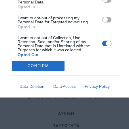
27 Φεβρουαρίου 2026
Personal Data.
Opted In
I want to opt-out of processing my
Personal Data for Targeted Advertising.
Opted In
I want to opt-out of Collection, Use,
Retention, Sale, and/or Sharing of my
Personal Data that Is Unrelated with the
Purposes for which it was collected.
Opted Out
© HealthStories - All rights reserved.
CONFIRM
Data Deletion
Data Access
Privacy Policy
Αριθμός Πιστοποίησης Μ.Η.Τ.242013
ΑΡΧΙΚΉ
ΤΑΥΤΌΤΗΤΑ