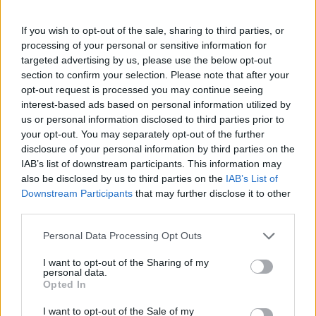
Πάνω από 100 μωρά έχουν
γεννηθεί μέσω εξωσωματικής, με
If you wish to opt-out of the sale, sharing to third parties, or
την υποστήριξη της Be-Live
processing of your personal or sensitive information for
27 Φεβρουαρίου 2026
targeted advertising by us, please use the below opt-out
section to confirm your selection. Please note that after your
opt-out request is processed you may continue seeing
Μεταπροπονητική πείνα: Ο λόγος
interest-based ads based on personal information utilized by
που θέλεις να καταβροχθίσεις τα
us or personal information disclosed to third parties prior to
πάντα μετά την άσκηση
your opt-out. You may separately opt-out of the further
27 Φεβρουαρίου 2026
disclosure of your personal information by third parties on the
IAB’s list of downstream participants. This information may
also be disclosed by us to third parties on the
IAB’s List of
Ωρίων – Σπάνια νοσήματα
Downstream Participants
that may further disclose it to other
συνδέονται με μνημεία που
third parties.
διαμόρφωσαν την ιστορία και το
πνεύμα της χώρας μας
Personal Data Processing Opt Outs
27 Φεβρουαρίου 2026
I want to opt-out of the Sharing of my
personal data.
Γεωργιάδης: Πολλαπλά οφέλη από
Opted In
τη συνεργασία δημοσίου και
ιδιωτικού τομέα
I want to opt-out of the Sale of my