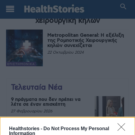
TAG
χειρουργική κηλών
Metropolitan General: Η εξέλιξη
της Ρομποτικής Χειρουργικής
κηλών συνεχίζεται
22 Οκτωβρίου 2024
EΠΙΣΤΗΜΟΝΙΚΆ
Τελευταία Νέα
9 πράγματα που δεν πρέπει να
λέτε σε έναν επισκέπτη
27 Φεβρουαρίου 2026
Healthstories -
Do Not Process My Personal
Information