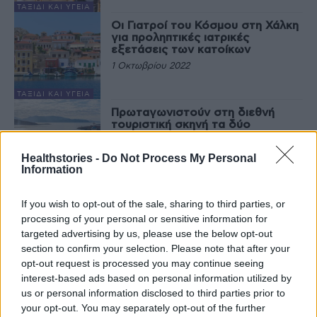
ΤΑΞΊΔΙ ΚΑΙ ΥΓΕΊΑ
Οι Γιατροί του Κόσμου στη Χάλκη
για προληπτικές ιατρικές
εξετάσεις των κατοίκων
1 Οκτωβρίου 2022
ΤΑΞΊΔΙ ΚΑΙ ΥΓΕΊΑ
Πρωταγωνιστούν στη διεθνή
τουριστική σκηνή τα δύο
“πράσινα” νησιά της Ελλάδας
18 Ιουνίου 2022
Healthstories -
Do Not Process My Personal
Information
ΤΑΞΊΔΙ ΚΑΙ ΥΓΕΊΑ
If you wish to opt-out of the sale, sharing to third parties, or
processing of your personal or sensitive information for
Τελευταία Νέα
targeted advertising by us, please use the below opt-out
section to confirm your selection. Please note that after your
opt-out request is processed you may continue seeing
9 πράγματα που δεν πρέπει να
λέτε σε έναν επισκέπτη
interest-based ads based on personal information utilized by
27 Φεβρουαρίου 2026
us or personal information disclosed to third parties prior to
your opt-out. You may separately opt-out of the further