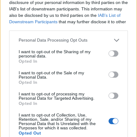
disclosure of your personal information by third parties on the
IAB’s list of downstream participants. This information may
also be disclosed by us to third parties on the
IAB’s List of
Πάνω από 100 μωρά έχουν
γεννηθεί μέσω εξωσωματικής, με
Downstream Participants
that may further disclose it to other
την υποστήριξη της Be-Live
third parties.
27 Φεβρουαρίου 2026
Personal Data Processing Opt Outs
I want to opt-out of the Sharing of my
Μεταπροπονητική πείνα: Ο λόγος
personal data.
που θέλεις να καταβροχθίσεις τα
Opted In
πάντα μετά την άσκηση
27 Φεβρουαρίου 2026
I want to opt-out of the Sale of my
Personal Data.
Opted In
I want to opt-out of processing my
Ωρίων – Σπάνια νοσήματα
Personal Data for Targeted Advertising.
συνδέονται με μνημεία που
Opted In
διαμόρφωσαν την ιστορία και το
πνεύμα της χώρας μας
I want to opt-out of Collection, Use,
27 Φεβρουαρίου 2026
Retention, Sale, and/or Sharing of my
Personal Data that Is Unrelated with the
Purposes for which it was collected.
Opted Out
Γεωργιάδης: Πολλαπλά οφέλη από