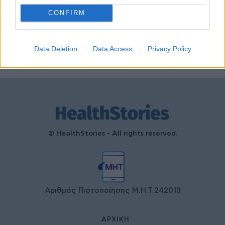
τη συνεργασία δημοσίου και
ιδιωτικού τομέα
CONFIRM
27 Φεβρουαρίου 2026
Data Deletion
Data Access
Privacy Policy
© HealthStories - All rights reserved.
Αριθμός Πιστοποίησης Μ.Η.Τ.242013
ΑΡΧΙΚΉ