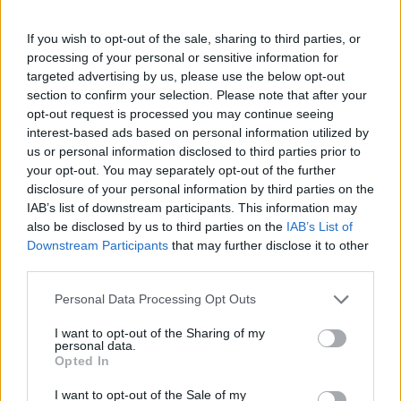
Πάνω από 100 μωρά έχουν
γεννηθεί μέσω εξωσωματικής, με
If you wish to opt-out of the sale, sharing to third parties, or
την υποστήριξη της Be-Live
processing of your personal or sensitive information for
27 Φεβρουαρίου 2026
targeted advertising by us, please use the below opt-out
section to confirm your selection. Please note that after your
opt-out request is processed you may continue seeing
Μεταπροπονητική πείνα: Ο λόγος
interest-based ads based on personal information utilized by
που θέλεις να καταβροχθίσεις τα
us or personal information disclosed to third parties prior to
πάντα μετά την άσκηση
your opt-out. You may separately opt-out of the further
27 Φεβρουαρίου 2026
disclosure of your personal information by third parties on the
IAB’s list of downstream participants. This information may
also be disclosed by us to third parties on the
IAB’s List of
Ωρίων – Σπάνια νοσήματα
Downstream Participants
that may further disclose it to other
συνδέονται με μνημεία που
third parties.
διαμόρφωσαν την ιστορία και το
πνεύμα της χώρας μας
Personal Data Processing Opt Outs
27 Φεβρουαρίου 2026
I want to opt-out of the Sharing of my
personal data.
Γεωργιάδης: Πολλαπλά οφέλη από
Opted In
τη συνεργασία δημοσίου και
ιδιωτικού τομέα
I want to opt-out of the Sale of my