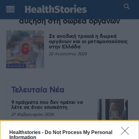
TAG
αύξηση στη δωρεά οργάνων
Σε ανοδική τροχιά η δωρεά
οργάνων και οι μεταμοσχεύσεις
στην Ελλάδα
22 Αυγούστου 2024
ΕΙΔΉΣΕΙΣ
Τελευταία Νέα
9 πράγματα που δεν πρέπει να
λέτε σε έναν επισκέπτη
27 Φεβρουαρίου 2026
Healthstories -
Do Not Process My Personal
Information