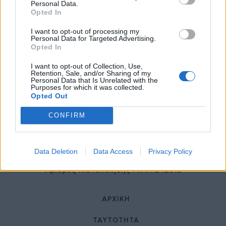
27 Φεβρουαρίου 2026
Personal Data.
Opted In
I want to opt-out of processing my
Personal Data for Targeted Advertising.
Opted In
I want to opt-out of Collection, Use,
Retention, Sale, and/or Sharing of my
Personal Data that Is Unrelated with the
Purposes for which it was collected.
Opted Out
© HealthStories - All rights reserved.
CONFIRM
Data Deletion
Data Access
Privacy Policy
Αριθμός Πιστοποίησης Μ.Η.Τ.242013
ΑΡΧΙΚΉ
ΤΑΥΤΌΤΗΤΑ