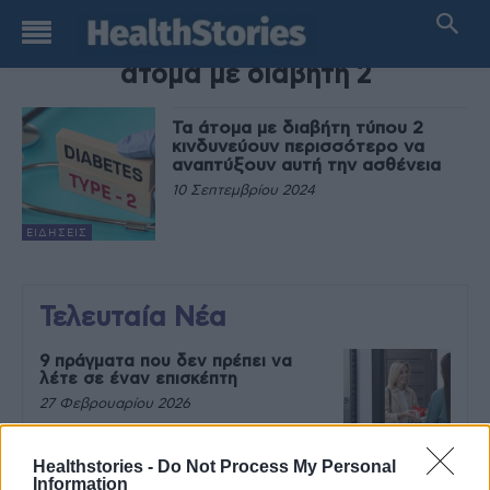
TAG
άτομα με διαβήτη 2
Τα άτομα με διαβήτη τύπου 2
κινδυνεύουν περισσότερο να
αναπτύξουν αυτή την ασθένεια
10 Σεπτεμβρίου 2024
ΕΙΔΉΣΕΙΣ
Τελευταία Νέα
9 πράγματα που δεν πρέπει να
λέτε σε έναν επισκέπτη
27 Φεβρουαρίου 2026
Healthstories -
Do Not Process My Personal
Information