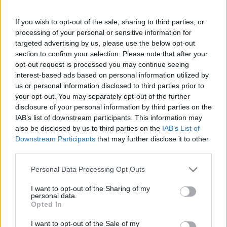
Πάνω από 100 μωρά έχουν
γεννηθεί μέσω εξωσωματικής, με
If you wish to opt-out of the sale, sharing to third parties, or
την υποστήριξη της Be-Live
processing of your personal or sensitive information for
27 Φεβρουαρίου 2026
targeted advertising by us, please use the below opt-out
section to confirm your selection. Please note that after your
opt-out request is processed you may continue seeing
Μεταπροπονητική πείνα: Ο λόγος
interest-based ads based on personal information utilized by
που θέλεις να καταβροχθίσεις τα
us or personal information disclosed to third parties prior to
πάντα μετά την άσκηση
your opt-out. You may separately opt-out of the further
27 Φεβρουαρίου 2026
disclosure of your personal information by third parties on the
IAB’s list of downstream participants. This information may
also be disclosed by us to third parties on the
IAB’s List of
Ωρίων – Σπάνια νοσήματα
Downstream Participants
that may further disclose it to other
συνδέονται με μνημεία που
third parties.
διαμόρφωσαν την ιστορία και το
πνεύμα της χώρας μας
Personal Data Processing Opt Outs
27 Φεβρουαρίου 2026
I want to opt-out of the Sharing of my
personal data.
Γεωργιάδης: Πολλαπλά οφέλη από
Opted In
τη συνεργασία δημοσίου και
ιδιωτικού τομέα
I want to opt-out of the Sale of my