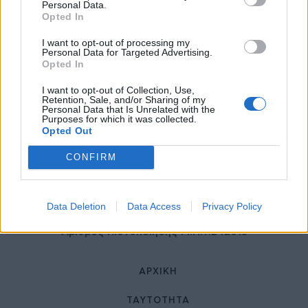
27 Φεβρουαρίου 2026
Personal Data.
Opted In
I want to opt-out of processing my
Personal Data for Targeted Advertising.
Opted In
I want to opt-out of Collection, Use,
Retention, Sale, and/or Sharing of my
Personal Data that Is Unrelated with the
Purposes for which it was collected.
Opted Out
© HealthStories - All rights reserved.
CONFIRM
Data Deletion
Data Access
Privacy Policy
Αριθμός Πιστοποίησης Μ.Η.Τ.242013
ΑΡΧΙΚΉ
ΤΑΥΤΌΤΗΤΑ