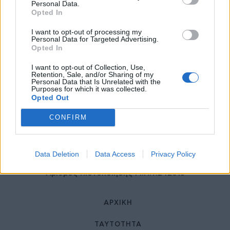
27 Φεβρουαρίου 2026
Personal Data.
Opted In
I want to opt-out of processing my
Personal Data for Targeted Advertising.
Opted In
I want to opt-out of Collection, Use,
Retention, Sale, and/or Sharing of my
Personal Data that Is Unrelated with the
Purposes for which it was collected.
Opted Out
© HealthStories - All rights reserved.
CONFIRM
Data Deletion
Data Access
Privacy Policy
Αριθμός Πιστοποίησης Μ.Η.Τ.242013
ΑΡΧΙΚΉ
ΤΑΥΤΌΤΗΤΑ