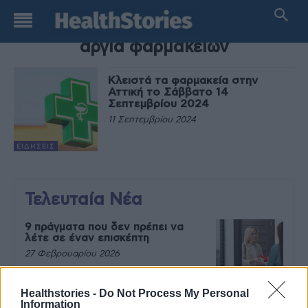
TAG
αργία φαρμακείων
Κλειστά τα φαρμακεία στην
Αττική το Σάββατο 14
Σεπτεμβρίου 2024
11 Σεπτεμβρίου 2024
ΕΙΔΉΣΕΙΣ
Τελευταία Νέα
9 πράγματα που δεν πρέπει να
λέτε σε έναν επισκέπτη
27 Φεβρουαρίου 2026
Healthstories -
Do Not Process My Personal
Information