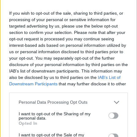
Πάνω από 100 μωρά έχουν
γεννηθεί μέσω εξωσωματικής, με
If you wish to opt-out of the sale, sharing to third parties, or
την υποστήριξη της Be-Live
processing of your personal or sensitive information for
27 Φεβρουαρίου 2026
targeted advertising by us, please use the below opt-out
section to confirm your selection. Please note that after your
opt-out request is processed you may continue seeing
Μεταπροπονητική πείνα: Ο λόγος
interest-based ads based on personal information utilized by
που θέλεις να καταβροχθίσεις τα
us or personal information disclosed to third parties prior to
πάντα μετά την άσκηση
your opt-out. You may separately opt-out of the further
27 Φεβρουαρίου 2026
disclosure of your personal information by third parties on the
IAB’s list of downstream participants. This information may
also be disclosed by us to third parties on the
IAB’s List of
Ωρίων – Σπάνια νοσήματα
Downstream Participants
that may further disclose it to other
συνδέονται με μνημεία που
third parties.
διαμόρφωσαν την ιστορία και το
πνεύμα της χώρας μας
Personal Data Processing Opt Outs
27 Φεβρουαρίου 2026
I want to opt-out of the Sharing of my
personal data.
Γεωργιάδης: Πολλαπλά οφέλη από
Opted In
τη συνεργασία δημοσίου και
ιδιωτικού τομέα
I want to opt-out of the Sale of my