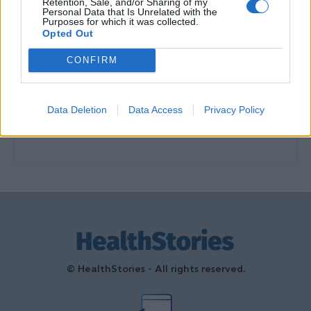
Retention, Sale, and/or Sharing of my
διαμόρφωσαν την ιστορία και το
Personal Data that Is Unrelated with the
Purposes for which it was collected.
πνεύμα της χώρας μας
Opted Out
27 Φεβρουαρίου 2026
CONFIRM
Γεωργιάδης: Πολλαπλά οφέλη από
τη συνεργασία δημοσίου και
ιδιωτικού τομέα
Data Deletion
Data Access
Privacy Policy
27 Φεβρουαρίου 2026
© HealthStories - All rights reserved.