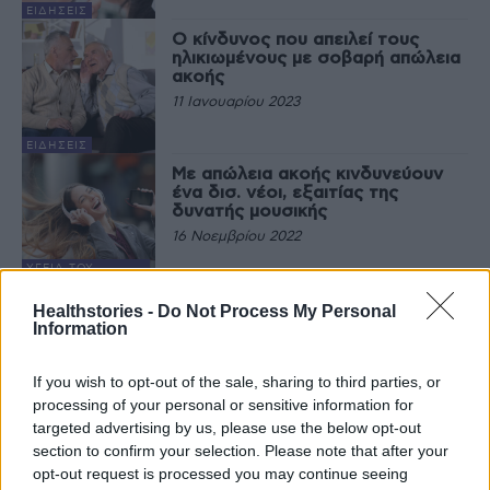
ΕΙΔΉΣΕΙΣ
Ο κίνδυνος που απειλεί τους
ηλικιωμένους με σοβαρή απώλεια
ακοής
11 Ιανουαρίου 2023
ΕΙΔΉΣΕΙΣ
Με απώλεια ακοής κινδυνεύουν
ένα δισ. νέοι, εξαιτίας της
δυνατής μουσικής
16 Νοεμβρίου 2022
ΥΓΕΊΑ ΤΟΥ
ΠΑΙΔΙΟΎ
Απώλεια ακοής – Σε ποιες
Healthstories -
Do Not Process My Personal
περιπτώσεις είναι αναστρέψιμη
Information
και σε ποιες όχι
11 Μαΐου 2022
If you wish to opt-out of the sale, sharing to third parties, or
processing of your personal or sensitive information for
ΑΡΘΡΟΓΡΑΦΊΑ
targeted advertising by us, please use the below opt-out
section to confirm your selection. Please note that after your
opt-out request is processed you may continue seeing