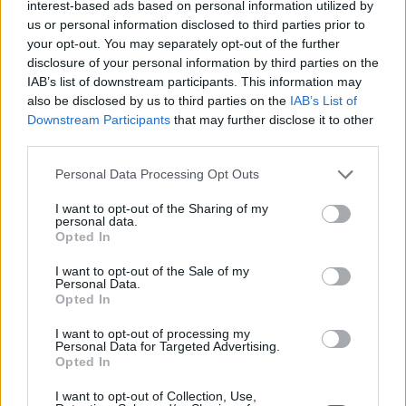
Τελευταία Νέα
interest-based ads based on personal information utilized by
us or personal information disclosed to third parties prior to
9 πράγματα που δεν πρέπει να
your opt-out. You may separately opt-out of the further
λέτε σε έναν επισκέπτη
disclosure of your personal information by third parties on the
27 Φεβρουαρίου 2026
IAB’s list of downstream participants. This information may
also be disclosed by us to third parties on the
IAB’s List of
Downstream Participants
that may further disclose it to other
third parties.
Πάνω από 100 μωρά έχουν
γεννηθεί μέσω εξωσωματικής, με
Personal Data Processing Opt Outs
την υποστήριξη της Be-Live
I want to opt-out of the Sharing of my
27 Φεβρουαρίου 2026
personal data.
Opted In
I want to opt-out of the Sale of my
Μεταπροπονητική πείνα: Ο λόγος
Personal Data.
που θέλεις να καταβροχθίσεις τα
Opted In
πάντα μετά την άσκηση
27 Φεβρουαρίου 2026
I want to opt-out of processing my
Personal Data for Targeted Advertising.
Opted In
Ωρίων – Σπάνια νοσήματα
I want to opt-out of Collection, Use,
συνδέονται με μνημεία που