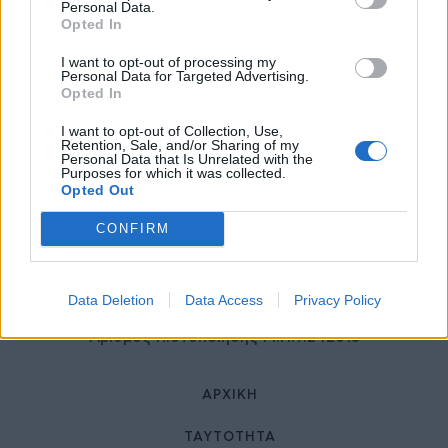
27 Φεβρουαρίου 2026
Personal Data.
Opted In
I want to opt-out of processing my
Personal Data for Targeted Advertising.
Opted In
I want to opt-out of Collection, Use,
Retention, Sale, and/or Sharing of my
Personal Data that Is Unrelated with the
Purposes for which it was collected.
Opted Out
© HealthStories - All rights reserved.
CONFIRM
Data Deletion
Data Access
Privacy Policy
Αριθμός Πιστοποίησης Μ.Η.Τ.242013
ΑΡΧΙΚΉ
ΤΑΥΤΌΤΗΤΑ