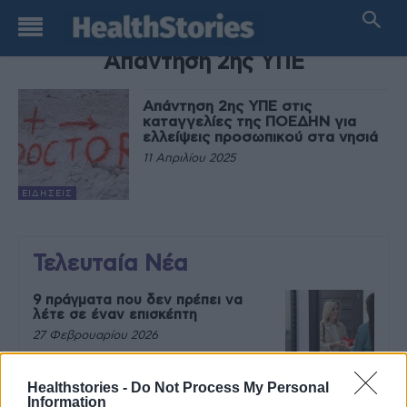
TAG
Απάντηση 2ης ΥΠΕ
Απάντηση 2ης ΥΠΕ στις
καταγγελίες της ΠΟΕΔΗΝ για
ελλείψεις προσωπικού στα νησιά
11 Απριλίου 2025
ΕΙΔΉΣΕΙΣ
Τελευταία Νέα
9 πράγματα που δεν πρέπει να
λέτε σε έναν επισκέπτη
27 Φεβρουαρίου 2026
Healthstories -
Do Not Process My Personal
Information