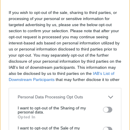
Πάνω από 100 μωρά έχουν
γεννηθεί μέσω εξωσωματικής, με
If you wish to opt-out of the sale, sharing to third parties, or
την υποστήριξη της Be-Live
processing of your personal or sensitive information for
27 Φεβρουαρίου 2026
targeted advertising by us, please use the below opt-out
section to confirm your selection. Please note that after your
opt-out request is processed you may continue seeing
Μεταπροπονητική πείνα: Ο λόγος
interest-based ads based on personal information utilized by
που θέλεις να καταβροχθίσεις τα
us or personal information disclosed to third parties prior to
πάντα μετά την άσκηση
your opt-out. You may separately opt-out of the further
27 Φεβρουαρίου 2026
disclosure of your personal information by third parties on the
IAB’s list of downstream participants. This information may
also be disclosed by us to third parties on the
IAB’s List of
Ωρίων – Σπάνια νοσήματα
Downstream Participants
that may further disclose it to other
συνδέονται με μνημεία που
third parties.
διαμόρφωσαν την ιστορία και το
πνεύμα της χώρας μας
Personal Data Processing Opt Outs
27 Φεβρουαρίου 2026
I want to opt-out of the Sharing of my
personal data.
Γεωργιάδης: Πολλαπλά οφέλη από
Opted In
τη συνεργασία δημοσίου και
ιδιωτικού τομέα
I want to opt-out of the Sale of my