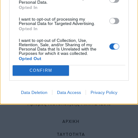
27 Φεβρουαρίου 2026
Personal Data.
Opted In
I want to opt-out of processing my
Personal Data for Targeted Advertising.
Opted In
I want to opt-out of Collection, Use,
Retention, Sale, and/or Sharing of my
Personal Data that Is Unrelated with the
Purposes for which it was collected.
Opted Out
© HealthStories - All rights reserved.
CONFIRM
Data Deletion
Data Access
Privacy Policy
Αριθμός Πιστοποίησης Μ.Η.Τ.242013
ΑΡΧΙΚΉ
ΤΑΥΤΌΤΗΤΑ