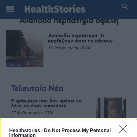
TAG
Ανάποδο περπάτημα οφέλη
Ανάποδο περπάτημα: Τι
κερδίζουν όσοι το κάνουν
12 Φεβρουαρίου 2024
ΕΥΕΞΊΑ
Τελευταία Νέα
9 πράγματα που δεν πρέπει να
λέτε σε έναν επισκέπτη
27 Φεβρουαρίου 2026
Healthstories -
Do Not Process My Personal
Information