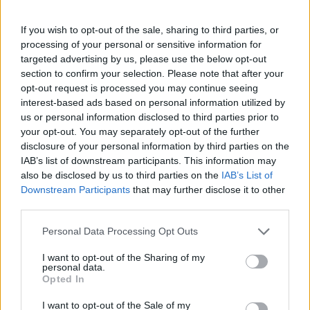
Πάνω από 100 μωρά έχουν
γεννηθεί μέσω εξωσωματικής, με
If you wish to opt-out of the sale, sharing to third parties, or
την υποστήριξη της Be-Live
processing of your personal or sensitive information for
27 Φεβρουαρίου 2026
targeted advertising by us, please use the below opt-out
section to confirm your selection. Please note that after your
opt-out request is processed you may continue seeing
Μεταπροπονητική πείνα: Ο λόγος
interest-based ads based on personal information utilized by
που θέλεις να καταβροχθίσεις τα
us or personal information disclosed to third parties prior to
πάντα μετά την άσκηση
your opt-out. You may separately opt-out of the further
27 Φεβρουαρίου 2026
disclosure of your personal information by third parties on the
IAB’s list of downstream participants. This information may
also be disclosed by us to third parties on the
IAB’s List of
Ωρίων – Σπάνια νοσήματα
Downstream Participants
that may further disclose it to other
συνδέονται με μνημεία που
third parties.
διαμόρφωσαν την ιστορία και το
πνεύμα της χώρας μας
Personal Data Processing Opt Outs
27 Φεβρουαρίου 2026
I want to opt-out of the Sharing of my
personal data.
Γεωργιάδης: Πολλαπλά οφέλη από
Opted In
τη συνεργασία δημοσίου και
ιδιωτικού τομέα
I want to opt-out of the Sale of my