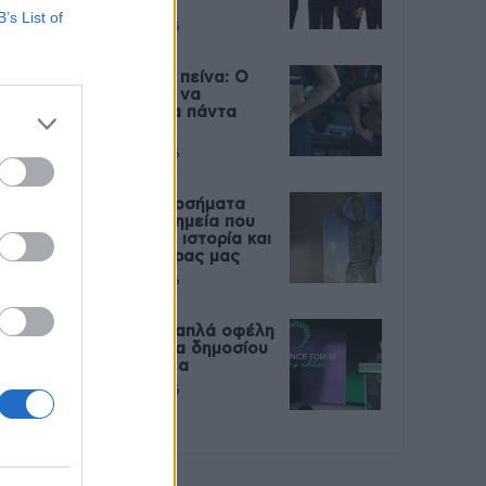
Live
B’s List of
27 Φεβρουαρίου 2026
Μεταπροπονητική πείνα: Ο
λόγος που θέλεις να
καταβροχθίσεις τα πάντα
μετά την άσκηση
27 Φεβρουαρίου 2026
Ωρίων – Σπάνια νοσήματα
συνδέονται με μνημεία που
διαμόρφωσαν την ιστορία και
το πνεύμα της χώρας μας
27 Φεβρουαρίου 2026
Γεωργιάδης: Πολλαπλά οφέλη
από τη συνεργασία δημοσίου
και ιδιωτικού τομέα
27 Φεβρουαρίου 2026