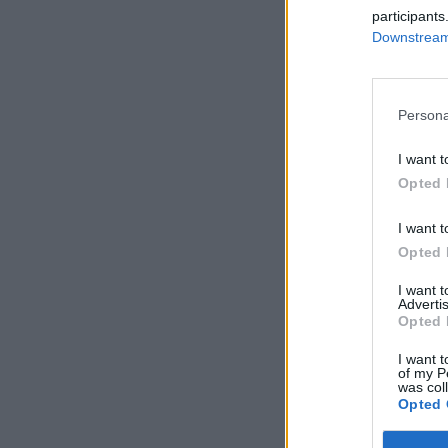
participants
Downstream 
Persona
I want t
Opted 
I want t
Opted 
I want 
Advertis
Opted 
I want t
of my P
was col
Opted 