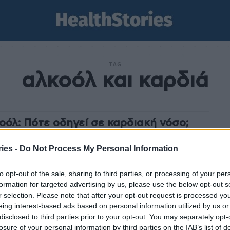
TAG
αλκοόλ και καρδιά
οόλ: Πότε οδηγεί σε καρδιακή νόσο;
am
-
29 Μαρτίου 2024
ies -
Do Not Process My Personal Information
ναίκες νεαρής και μέσης ηλικίας που καταναλώνουν
από ένα ποτήρη αλκοόλ την ημέρα ή οκτώ και
to opt-out of the sale, sharing to third parties, or processing of your per
σότερα αλκοολούχα ποτά την εβδομάδα, έχουν...
formation for targeted advertising by us, please use the below opt-out s
r selection. Please note that after your opt-out request is processed y
eing interest-based ads based on personal information utilized by us or
disclosed to third parties prior to your opt-out. You may separately opt-
losure of your personal information by third parties on the IAB’s list of