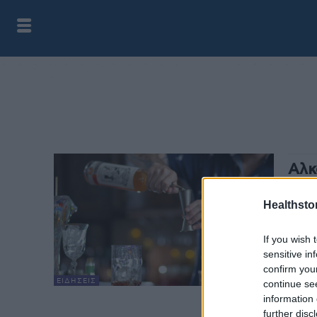
Αλκ
HS Te
Healthstor
Οι γυ
πάνω 
If you wish 
περισ
sensitive in
confirm you
ΕΙΔΉΣΕΙΣ
continue se
information 
further disc