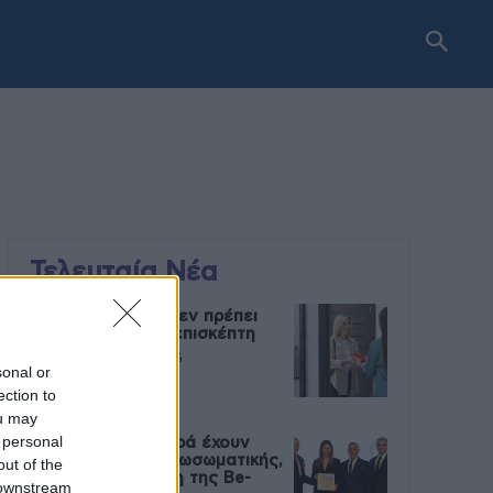
Τελευταία Νέα
9 πράγματα που δεν πρέπει
να λέτε σε έναν επισκέπτη
27 Φεβρουαρίου 2026
sonal or
ection to
ou may
 personal
Πάνω από 100 μωρά έχουν
γεννηθεί μέσω εξωσωματικής,
out of the
με την υποστήριξη της Be-
 downstream