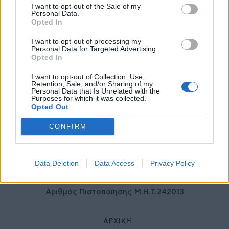
I want to opt-out of the Sale of my
ιδιωτικού τομέα
Personal Data.
27 Φεβρουαρίου 2026
Opted In
I want to opt-out of processing my
Personal Data for Targeted Advertising.
Opted In
I want to opt-out of Collection, Use,
Retention, Sale, and/or Sharing of my
Personal Data that Is Unrelated with the
Purposes for which it was collected.
Opted Out
CONFIRM
© HealthStories - All rights reserved.
Data Deletion
Data Access
Privacy Policy
Αριθμός Πιστοποίησης Μ.Η.Τ.242013
ΑΡΧΙΚΉ