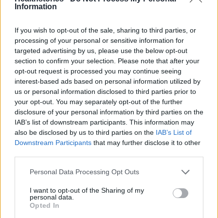
Information
Πάνω από 100 μωρά έχουν
If you wish to opt-out of the sale, sharing to third parties, or
γεννηθεί μέσω εξωσωματικής, με
την υποστήριξη της Be-Live
processing of your personal or sensitive information for
targeted advertising by us, please use the below opt-out
27 Φεβρουαρίου 2026
section to confirm your selection. Please note that after your
opt-out request is processed you may continue seeing
interest-based ads based on personal information utilized by
Μεταπροπονητική πείνα: Ο λόγος
us or personal information disclosed to third parties prior to
που θέλεις να καταβροχθίσεις τα
your opt-out. You may separately opt-out of the further
πάντα μετά την άσκηση
disclosure of your personal information by third parties on the
27 Φεβρουαρίου 2026
IAB’s list of downstream participants. This information may
also be disclosed by us to third parties on the
IAB’s List of
Downstream Participants
that may further disclose it to other
Ωρίων – Σπάνια νοσήματα
third parties.
συνδέονται με μνημεία που
διαμόρφωσαν την ιστορία και το
πνεύμα της χώρας μας
Personal Data Processing Opt Outs
27 Φεβρουαρίου 2026
I want to opt-out of the Sharing of my
personal data.
Opted In
Γεωργιάδης: Πολλαπλά οφέλη από
τη συνεργασία δημοσίου και