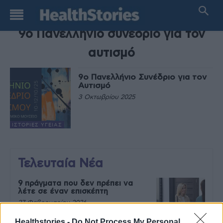
TAG
9ο Πανελλήνιο συνέδριο για τον
αυτισμό
9ο Πανελλήνιο Συνέδριο για τον
Αυτισμό
3 Οκτωβρίου 2025
ΙΣΤΟΡΊΕΣ ΥΓΕΊΑΣ
Τελευταία Νέα
9 πράγματα που δεν πρέπει να
λέτε σε έναν επισκέπτη
27 Φεβρουαρίου 2026
Healthstories -
Do Not Process My Personal