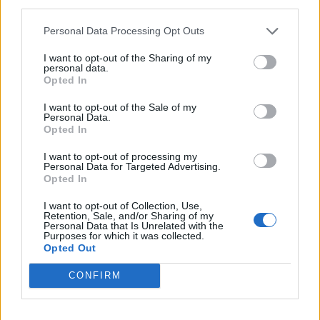
third parties.
ΥΓΕΊΑ
Personal Data Processing Opt Outs
2
3
4
I want to opt-out of the Sharing of my
personal data.
Opted In
I want to opt-out of the Sale of my
Τελευταία Νέα
Personal Data.
Opted In
9 πράγματα που δεν πρέπει να
λέτε σε έναν επισκέπτη
I want to opt-out of processing my
Personal Data for Targeted Advertising.
27 Φεβρουαρίου 2026
Opted In
I want to opt-out of Collection, Use,
Retention, Sale, and/or Sharing of my
Personal Data that Is Unrelated with the
Πάνω από 100 μωρά έχουν
Purposes for which it was collected.
γεννηθεί μέσω εξωσωματικής, με
Opted Out
την υποστήριξη της Be-Live
27 Φεβρουαρίου 2026
CONFIRM