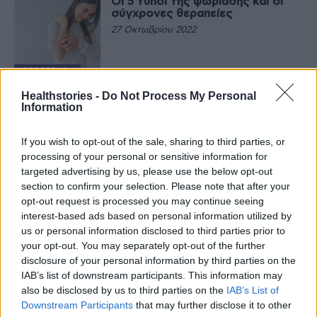
Οι 5 τύποι της ψωρίασης και οι
σύγχρονες θεραπείες
27 Οκτωβρίου 2022
ΑΡΘΡΟΓΡΑΦΊΑ
Ψωρίαση: Πόσο επηρεάζει το
Healthstories -
Do Not Process My Personal
κάπνισμα;
Information
12 Οκτωβρίου 2022
If you wish to opt-out of the sale, sharing to third parties, or
processing of your personal or sensitive information for
ΑΡΘΡΟΓΡΑΦΊΑ
targeted advertising by us, please use the below opt-out
Ο ρόλος της διατροφής στην
section to confirm your selection. Please note that after your
αντιμετώπιση της ψωρίασης
opt-out request is processed you may continue seeing
16 Ιουλίου 2022
interest-based ads based on personal information utilized by
us or personal information disclosed to third parties prior to
your opt-out. You may separately opt-out of the further
ΔΙΑΤΡΟΦΉ
disclosure of your personal information by third parties on the
Τι πρέπει να προσέξουν οι
ασθενείς με ψωρίαση το
IAB’s list of downstream participants. This information may
καλοκαίρι
also be disclosed by us to third parties on the
IAB’s List of
16 Ιουνίου 2022
Downstream Participants
that may further disclose it to other