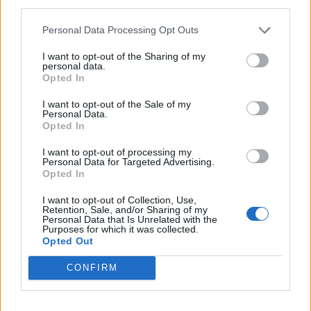
third parties.
ΕΙΔΉΣΕΙΣ
Personal Data Processing Opt Outs
1
2
3
I want to opt-out of the Sharing of my
personal data.
Opted In
I want to opt-out of the Sale of my
Τελευταία Νέα
Personal Data.
Opted In
9 πράγματα που δεν πρέπει να
λέτε σε έναν επισκέπτη
I want to opt-out of processing my
Personal Data for Targeted Advertising.
27 Φεβρουαρίου 2026
Opted In
I want to opt-out of Collection, Use,
Retention, Sale, and/or Sharing of my
Personal Data that Is Unrelated with the
Πάνω από 100 μωρά έχουν
Purposes for which it was collected.
γεννηθεί μέσω εξωσωματικής, με
Opted Out
την υποστήριξη της Be-Live
27 Φεβρουαρίου 2026
CONFIRM