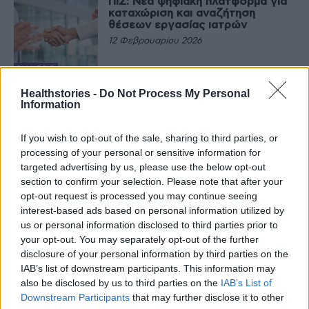
ΠΙΣ: Νέα ψηφιακή πλατφόρμα για
καταχώριση και αναζήτηση
θέσεων εργασίας ιατρών
12 Φεβρουαρίου 2026
ΕΙΔΉΣΕΙΣ
«Λαϊκό»: Εγκαινιάστηκε ο πρώτος
Healthstories -
Do Not Process My Personal
προσομοιωτής λαπαροσκοπικής
Information
χειρουργικής για την εκπαίδευση
φοιτητών και γιατρών
If you wish to opt-out of the sale, sharing to third parties, or
10 Φεβρουαρίου 2026
processing of your personal or sensitive information for
ΙΣΤΟΡΊΕΣ ΥΓΕΊΑΣ
targeted advertising by us, please use the below opt-out
Ενημέρωση για τους 3 τραυματίες
section to confirm your selection. Please note that after your
από τον Ρουμάνο Υπ. Υγείας –
Άδωνις: Μετά την έγκριση των
opt-out request is processed you may continue seeing
γιατρών θα έρθουν στην Ελλάδα
interest-based ads based on personal information utilized by
28 Ιανουαρίου 2026
us or personal information disclosed to third parties prior to
your opt-out. You may separately opt-out of the further
ΙΣΤΟΡΊΕΣ ΥΓΕΊΑΣ
disclosure of your personal information by third parties on the
Άδωνις: Κίνητρα για ταχύτερη
πρόσβαση σε καινοτόμα φάρμακα
IAB’s list of downstream participants. This information may
– Αύξηση 30% στην αμοιβή
also be disclosed by us to third parties on the
IAB’s List of
γιατρών ΕΟΠΥΥ
Downstream Participants
that may further disclose it to other
27 Ιανουαρίου 2026