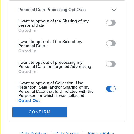
πάντα μετά την άσκηση
Personal Data Processing Opt Outs
27 Φεβρουαρίου 2026
I want to opt-out of the Sharing of my
personal data.
Opted In
Ωρίων – Σπάνια νοσήματα
συνδέονται με μνημεία που
I want to opt-out of the Sale of my
διαμόρφωσαν την ιστορία και το
Personal Data.
πνεύμα της χώρας μας
Opted In
27 Φεβρουαρίου 2026
I want to opt-out of processing my
Personal Data for Targeted Advertising.
Γεωργιάδης: Πολλαπλά οφέλη από
Opted In
τη συνεργασία δημοσίου και
ιδιωτικού τομέα
I want to opt-out of Collection, Use,
Retention, Sale, and/or Sharing of my
27 Φεβρουαρίου 2026
Personal Data that Is Unrelated with the
Purposes for which it was collected.
Opted Out
CONFIRM
Data Deletion
Data Access
Privacy Policy