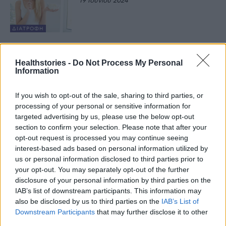
19 Ιουνίου 2024
ΔΙΑΤΡΟΦΉ
Healthstories -
Do Not Process My Personal
Τελευταία Νέα
Information
9 πράγματα που δεν πρέπει να
If you wish to opt-out of the sale, sharing to third parties, or
λέτε σε έναν επισκέπτη
processing of your personal or sensitive information for
27 Φεβρουαρίου 2026
targeted advertising by us, please use the below opt-out
section to confirm your selection. Please note that after your
opt-out request is processed you may continue seeing
interest-based ads based on personal information utilized by
Πάνω από 100 μωρά έχουν
us or personal information disclosed to third parties prior to
γεννηθεί μέσω εξωσωματικής, με
την υποστήριξη της Be-Live
your opt-out. You may separately opt-out of the further
disclosure of your personal information by third parties on the
27 Φεβρουαρίου 2026
IAB’s list of downstream participants. This information may
also be disclosed by us to third parties on the
IAB’s List of
Downstream Participants
that may further disclose it to other
Μεταπροπονητική πείνα: Ο λόγος
third parties.
που θέλεις να καταβροχθίσεις τα