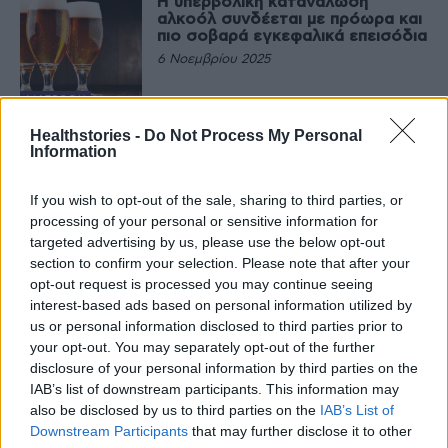
Η υπερβολική κατανάλωση
αλκοόλ συνδέεται με πρόωρα και
πιο σοβαρά εγκεφαλικά επεισόδια
6 Νοεμβρίου 2025
ΔΙΑΤΡΟΦΉ
Tο 25% όλων των θανάτων από
Healthstories -
Do Not Process My Personal
τροχαία ατυχήματα σε ολόκληρη
Information
την ΕΕ σχετίζονται με το αλκοόλ
31 Οκτωβρίου 2025
If you wish to opt-out of the sale, sharing to third parties, or
processing of your personal or sensitive information for
ΕΙΔΉΣΕΙΣ
targeted advertising by us, please use the below opt-out
Αναψυκτικά, αλκοόλ και
section to confirm your selection. Please note that after your
ενεργειακά ποτά: Οι κρυφοί
εχθροί του εγκεφάλου
opt-out request is processed you may continue seeing
interest-based ads based on personal information utilized by
30 Οκτωβρίου 2025
us or personal information disclosed to third parties prior to
your opt-out. You may separately opt-out of the further
ΔΙΑΤΡΟΦΉ
disclosure of your personal information by third parties on the
Άδωνις: Απαγορεύεται η είσοδος
ατόμων κάτω των 18, σε χώρους
IAB’s list of downstream participants. This information may
με αλκοόλ – Περιμένουμε τις
also be disclosed by us to third parties on the
IAB’s List of
τοξικολογικές για την 16χρονη
Downstream Participants
that may further disclose it to other
23 Οκτωβρίου 2025