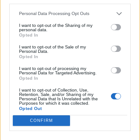
third parties.
ADVERTORIALS
Personal Data Processing Opt Outs
1
2
3
I want to opt-out of the Sharing of my
personal data.
Opted In
I want to opt-out of the Sale of my
Τελευταία Νέα
Personal Data.
Opted In
9 πράγματα που δεν πρέπει να
λέτε σε έναν επισκέπτη
I want to opt-out of processing my
Personal Data for Targeted Advertising.
27 Φεβρουαρίου 2026
Opted In
I want to opt-out of Collection, Use,
Retention, Sale, and/or Sharing of my
Personal Data that Is Unrelated with the
Πάνω από 100 μωρά έχουν
Purposes for which it was collected.
γεννηθεί μέσω εξωσωματικής, με
Opted Out
την υποστήριξη της Be-Live
27 Φεβρουαρίου 2026
CONFIRM