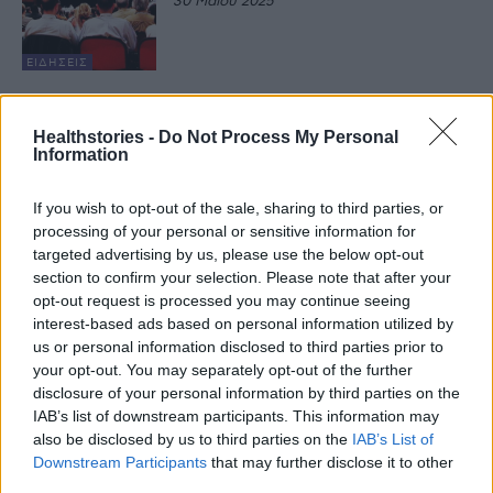
30 Μαΐου 2025
ΕΙΔΉΣΕΙΣ
Healthstories -
Do Not Process My Personal
Τελευταία Νέα
Information
9 πράγματα που δεν πρέπει να
If you wish to opt-out of the sale, sharing to third parties, or
λέτε σε έναν επισκέπτη
processing of your personal or sensitive information for
27 Φεβρουαρίου 2026
targeted advertising by us, please use the below opt-out
section to confirm your selection. Please note that after your
opt-out request is processed you may continue seeing
interest-based ads based on personal information utilized by
Πάνω από 100 μωρά έχουν
us or personal information disclosed to third parties prior to
γεννηθεί μέσω εξωσωματικής, με
την υποστήριξη της Be-Live
your opt-out. You may separately opt-out of the further
disclosure of your personal information by third parties on the
27 Φεβρουαρίου 2026
IAB’s list of downstream participants. This information may
also be disclosed by us to third parties on the
IAB’s List of
Downstream Participants
that may further disclose it to other
Μεταπροπονητική πείνα: Ο λόγος
third parties.
που θέλεις να καταβροχθίσεις τα