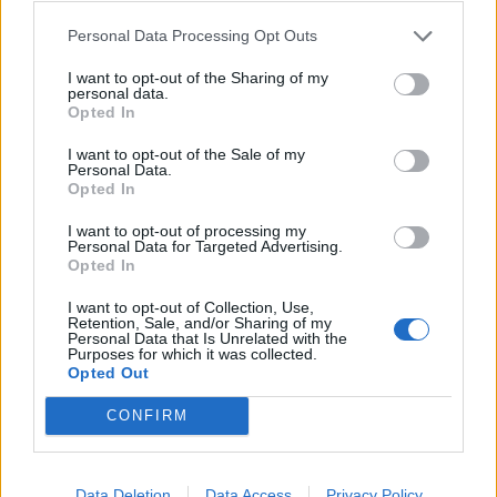
πάντα μετά την άσκηση
Personal Data Processing Opt Outs
27 Φεβρουαρίου 2026
I want to opt-out of the Sharing of my
personal data.
Opted In
Ωρίων – Σπάνια νοσήματα
συνδέονται με μνημεία που
I want to opt-out of the Sale of my
διαμόρφωσαν την ιστορία και το
Personal Data.
πνεύμα της χώρας μας
Opted In
27 Φεβρουαρίου 2026
I want to opt-out of processing my
Personal Data for Targeted Advertising.
Γεωργιάδης: Πολλαπλά οφέλη από
Opted In
τη συνεργασία δημοσίου και
ιδιωτικού τομέα
I want to opt-out of Collection, Use,
Retention, Sale, and/or Sharing of my
27 Φεβρουαρίου 2026
Personal Data that Is Unrelated with the
Purposes for which it was collected.
Opted Out
CONFIRM
Data Deletion
Data Access
Privacy Policy