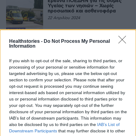
Έρευνα ΠΟΕΔΗΝ για τις δομές
Υγείας των νησιών – Χωρίς
προσωπικό και ασθενοφόρα
22 Απριλίου 2024
ΕΙΔΉΣΕΙΣ
Άλλα 10 ασθενοφόρα παρέλαβε
Healthstories -
Do Not Process My Personal
το ΕΚΑΒ από τις δωρεές πολιτών
Information
στον ειδικό λογαριασμό COVID-
19
If you wish to opt-out of the sale, sharing to third parties, or
19 Ιανουαρίου 2024
processing of your personal or sensitive information for
ΕΙΔΉΣΕΙΣ
targeted advertising by us, please use the below opt-out
EKAB: Ενίσχυση με 20 μηχανές, 8
section to confirm your selection. Please note that after your
κινητές μονάδες και 52
ασθενοφόρα
opt-out request is processed you may continue seeing
interest-based ads based on personal information utilized by
14 Δεκεμβρίου 2023
us or personal information disclosed to third parties prior to
your opt-out. You may separately opt-out of the further
ΤΑΞΊΔΙ ΚΑΙ ΥΓΕΊΑ
disclosure of your personal information by third parties on the
Από σήμερα και για 10 μέρες οι
αιτήσεις για 250 προσλήψεις
IAB’s list of downstream participants. This information may
επικουρικών στα ασθενοφόρα
also be disclosed by us to third parties on the
IAB’s List of
του ΕΚΑΒ
Downstream Participants
that may further disclose it to other
18 Ιουλίου 2023