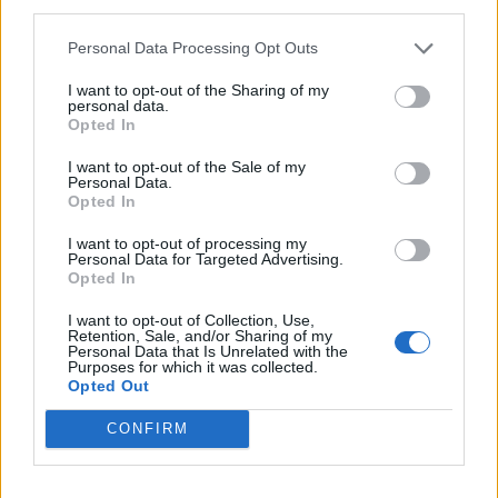
third parties.
ΕΙΔΉΣΕΙΣ
Personal Data Processing Opt Outs
1
2
I want to opt-out of the Sharing of my
personal data.
Opted In
I want to opt-out of the Sale of my
Τελευταία Νέα
Personal Data.
Opted In
9 πράγματα που δεν πρέπει να
λέτε σε έναν επισκέπτη
I want to opt-out of processing my
Personal Data for Targeted Advertising.
27 Φεβρουαρίου 2026
Opted In
I want to opt-out of Collection, Use,
Retention, Sale, and/or Sharing of my
Personal Data that Is Unrelated with the
Πάνω από 100 μωρά έχουν
Purposes for which it was collected.
γεννηθεί μέσω εξωσωματικής, με
Opted Out
την υποστήριξη της Be-Live
27 Φεβρουαρίου 2026
CONFIRM