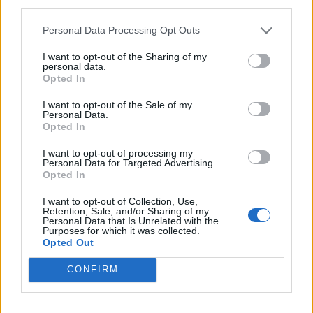
third parties.
ΔΙΑΤΡΟΦΉ
Personal Data Processing Opt Outs
1
2
3
I want to opt-out of the Sharing of my
personal data.
Opted In
I want to opt-out of the Sale of my
Τελευταία Νέα
Personal Data.
Opted In
9 πράγματα που δεν πρέπει να
λέτε σε έναν επισκέπτη
I want to opt-out of processing my
Personal Data for Targeted Advertising.
27 Φεβρουαρίου 2026
Opted In
I want to opt-out of Collection, Use,
Retention, Sale, and/or Sharing of my
Personal Data that Is Unrelated with the
Πάνω από 100 μωρά έχουν
Purposes for which it was collected.
γεννηθεί μέσω εξωσωματικής, με
Opted Out
την υποστήριξη της Be-Live
27 Φεβρουαρίου 2026
CONFIRM