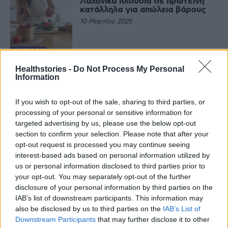
Λαχανικά πλούσια σε πρωτεϊνη
κατάλληλα για απώλεια βάρους
10 Μαρτίου 2025
ΔΙΑΤΡΟΦΉ
Κρατήστε χαμηλά την αρτηριακή
Healthstories -
Do Not Process My Personal
πίεση με αυτά τα λαχανικά
Information
7 Νοεμβρίου 2024
If you wish to opt-out of the sale, sharing to third parties, or
processing of your personal or sensitive information for
ΔΙΑΤΡΟΦΉ
targeted advertising by us, please use the below opt-out
Προφλεγμονώδης Διατροφή: Τι
section to confirm your selection. Please note that after your
να προσέχετε, ακόμη και αν
τρώτε πολλά φρούτα και
opt-out request is processed you may continue seeing
λαχανικά
interest-based ads based on personal information utilized by
3 Οκτωβρίου 2024
us or personal information disclosed to third parties prior to
your opt-out. You may separately opt-out of the further
ΔΙΑΤΡΟΦΉ
disclosure of your personal information by third parties on the
Τι θα συμβεί στο σώμα σου, εαν
δεν τρως φρούτα και λαχανικά
IAB’s list of downstream participants. This information may
also be disclosed by us to third parties on the
IAB’s List of
24 Ιουνίου 2024
Downstream Participants
that may further disclose it to other