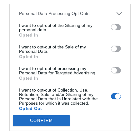
third parties.
ΕΙΔΉΣΕΙΣ
Personal Data Processing Opt Outs
1
2
3
I want to opt-out of the Sharing of my
personal data.
Opted In
I want to opt-out of the Sale of my
Τελευταία Νέα
Personal Data.
Opted In
9 πράγματα που δεν πρέπει να
λέτε σε έναν επισκέπτη
I want to opt-out of processing my
Personal Data for Targeted Advertising.
27 Φεβρουαρίου 2026
Opted In
I want to opt-out of Collection, Use,
Retention, Sale, and/or Sharing of my
Personal Data that Is Unrelated with the
Πάνω από 100 μωρά έχουν
Purposes for which it was collected.
γεννηθεί μέσω εξωσωματικής, με
Opted Out
την υποστήριξη της Be-Live
27 Φεβρουαρίου 2026
CONFIRM