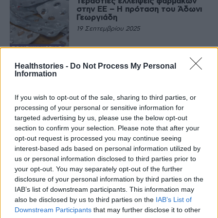
Τεράστιες ελλείψεις φαρμάκων
στην ΕΕ – Η πρόταση του Άδωνι
Γεωργιάδη
19 Σεπτεμβρίου 2025
ΠΟΛΙΤΙΚΉ ΥΓΕΊΑΣ
Ορκωμοσία 49 νέων νοσηλευτών
Healthstories -
Do Not Process My Personal
στον «Ευαγγελισμό» παρουσία
Information
του Άδωνι Γεωργιάδη
2 Ιουλίου 2025
If you wish to opt-out of the sale, sharing to third parties, or
processing of your personal or sensitive information for
ΕΙΔΉΣΕΙΣ
targeted advertising by us, please use the below opt-out
Πλήρης ανακαίνιση και επέκταση
section to confirm your selection. Please note that after your
των ΤΕΠ στο ΚΑΤ – Εγκαίνια από
τον Άδωνι Γεωργιάδη
opt-out request is processed you may continue seeing
interest-based ads based on personal information utilized by
20 Ιουνίου 2025
us or personal information disclosed to third parties prior to
your opt-out. You may separately opt-out of the further
ΕΙΔΉΣΕΙΣ
disclosure of your personal information by third parties on the
Νοσοκομείο Καλαμάτας: Εγκαίνια
νέας πτέρυγας από τον Υπουργό
IAB’s list of downstream participants. This information may
Υγείας Άδωνι Γεωργιάδη
also be disclosed by us to third parties on the
IAB’s List of
16 Μαΐου 2025
Downstream Participants
that may further disclose it to other